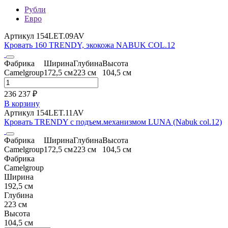
Рубли
Евро
Артикул 154LET.09AV
Кровать 160 TRENDY, экокожа NABUK COL.12
Фабрика
Ширина
Глубина
Высота
Camelgroup
172,5 см
223 см
104,5 см
236 237 ₽
В корзину
Артикул 154LET.11AV
Кровать TRENDY с подъем.механизмом LUNA (Nabuk col.12)
Фабрика
Ширина
Глубина
Высота
Camelgroup
172,5 см
223 см
104,5 см
Фабрика
Camelgroup
Ширина
192,5 см
Глубина
223 см
Высота
104,5 см