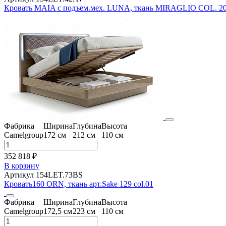
Кровать MAIA с подъем.мех. LUNA, ткань MIRAGLIO COL. 20
Фабрика
Ширина
Глубина
Высота
Camelgroup
172 см
212 см
110 см
352 818 ₽
В корзину
Артикул 154LET.73BS
Кровать160 ORN, ткань арт.Sake 129 col.01
Фабрика
Ширина
Глубина
Высота
Camelgroup
172,5 см
223 см
110 см