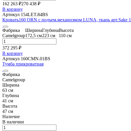
162 263 ₽
270 438
₽
В корзину
Артикул 154LET.84BS
Кровать160 ORN с подъем.механизмом LUNA, ткань арт.Sake 12
Фабрика
Ширина
Глубина
Высота
Camelgroup
172,5 см
223 см
110 см
372 295 ₽
В корзину
Артикул 160CMN.01BS
Тумба прикроватная
Фабрика
Camelgroup
Ширина
63 см
Глубина
41 см
Высота
47 см
Наличие
В наличии