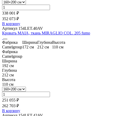
338 001 ₽
352 073 ₽
В корзину
Артикул 154LET.40AV
Кровать MAIA, ткань MIRAGLIO COL. 205 fumo
Фабрика
Ширина
Глубина
Высота
Camelgroup
172 см
212 см
110 см
Фабрика
Camelgroup
Ширина
192 см
Глубина
212 см
Высота
110 см
251 055 ₽
262 703 ₽
В корзину
Артикул 154LET.42AV