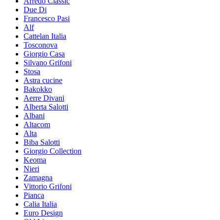
Arredo Classic
Due Di
Francesco Pasi
Alf
Cattelan Italia
Tosconova
Giorgio Casa
Silvano Grifoni
Stosa
Astra cucine
Bakokko
Aerre Divani
Alberta Salotti
Albani
Altacom
Alta
Biba Salotti
Giorgio Collection
Keoma
Nieri
Zamagna
Vittorio Grifoni
Pianca
Calia Italia
Euro Design