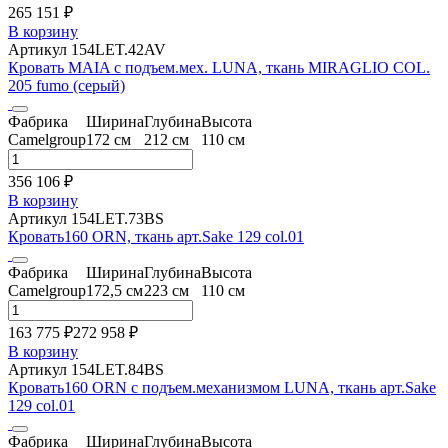
265 151 ₽
В корзину
Артикул 154LET.42AV
Кровать MAIA с подъем.мех. LUNA, ткань MIRAGLIO COL.
205 fumo (серый)
Фабрика
Ширина
Глубина
Высота
Camelgroup
172 см
212 см
110 см
356 106 ₽
В корзину
Артикул 154LET.73BS
Кровать160 ORN, ткань арт.Sake 129 col.01
Фабрика
Ширина
Глубина
Высота
Camelgroup
172,5 см
223 см
110 см
163 775 ₽
272 958
₽
В корзину
Артикул 154LET.84BS
Кровать160 ORN с подъем.механизмом LUNA, ткань арт.Sake
129 col.01
Фабрика
Ширина
Глубина
Высота