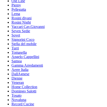
Old Line
Piemy
Pellegatta
Lema
Rosini divani
Rosini Night
Vaccari Cav.Giovanni
Seven Sedie
Sovet
Signorini Coco
Stella del mobile
Turri
Tomasella
Angelo Cappellini
Samoa
Gamma Arredamenti
Aerre Italia
DallAgnese
Dienne
Veneran
Home Collection
Domingo Salotti
Tosato
Novaluna
Record Cucine