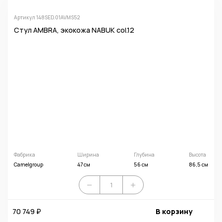
Артикул 148SED.01AVMS52
Стул AMBRA, экокожа NABUK col.12
Фабрика
Ширина
Глубина
Высота
Camelgroup
47 см
56 см
86,5 см
70 749 ₽
В корзину