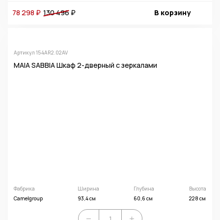
78 298 ₽
130 496
₽
В корзину
Артикул 154AR2.02AV
MAIA SABBIA Шкаф 2-дверный с зеркалами
Фабрика
Ширина
Глубина
Высота
Camelgroup
93,4 см
60,6 см
228 см