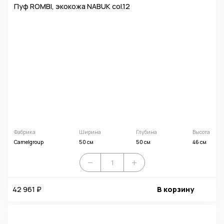
Пуф ROMBI, экокожа NABUK col.12
Фабрика
Ширина
Глубина
Высота
Camelgroup
50 см
50 см
46 см
42 961 ₽
В корзину