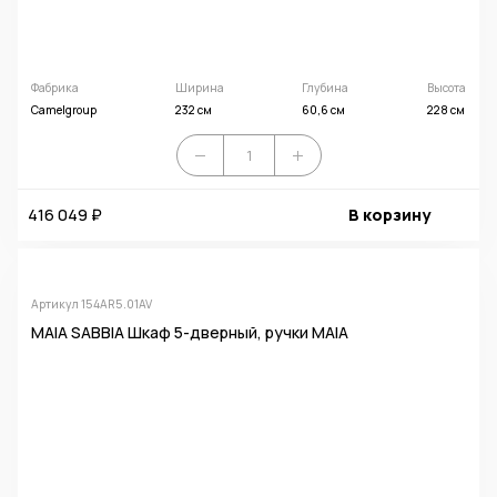
Фабрика
Ширина
Глубина
Высота
Camelgroup
232 см
60,6 см
228 см
416 049 ₽
В корзину
Артикул 154AR5.01AV
MAIA SABBIA Шкаф 5-дверный, ручки MAIA