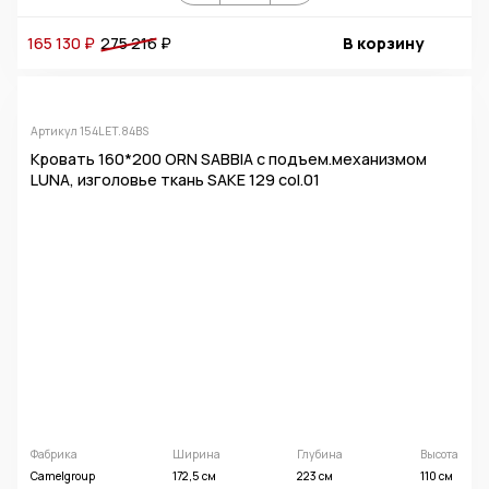
165 130 ₽
275 216
₽
В корзину
Артикул 154LET.84BS
Кровать 160*200 ORN SABBIA с подъем.механизмом
LUNA, изголовье ткань SAKE 129 col.01
Фабрика
Ширина
Глубина
Высота
Camelgroup
172,5 см
223 см
110 см