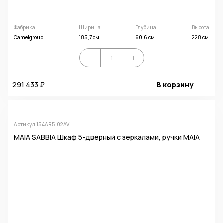
Фабрика
Ширина
Глубина
Высота
Camelgroup
185,7 см
60,6 см
228 см
291 433 ₽
В корзину
Артикул 154AR5.02AV
MAIA SABBIA Шкаф 5-дверный с зеркалами, ручки MAIA