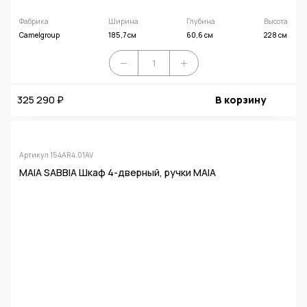
Фабрика
Ширина
Глубина
Высота
Camelgroup
185,7 см
60,6 см
228 см
325 290 ₽
В корзину
Артикул 154AR4.01AV
MAIA SABBIA Шкаф 4-дверный, ручки MAIA