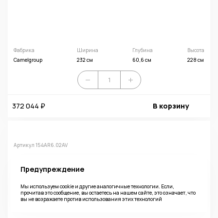
Фабрика
Ширина
Глубина
Высота
Camelgroup
232 см
60,6 см
228 см
372 044 ₽
В корзину
Артикул 154AR6.02AV
MAIA SABBIA Шкаф 6-дверный с зеркалами, ручки MAIA
Предупреждение
Мы используем cookie и другие аналогичные технологии. Если,
прочитав это сообщение, вы остаетесь на нашем сайте, это означает, что
вы не возражаете против использования этих технологий