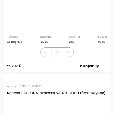
Фабрика
Ширина
Глубина
Высота
Camelgroup
120 см
2 см
90 см
36 702 ₽
В корзину
Артикул 150POL.01XXMS70
Кресло DAYTONA, экокожа NABUK COL.11 (без подушки)