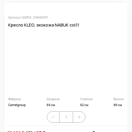
Артикул 148POL.01AVMS70
Кресло KLEO, экокожа NABUK col.11
Фабрика
Ширина
Глубина
Высота
Camelgroup
66 см
62 см
86 см