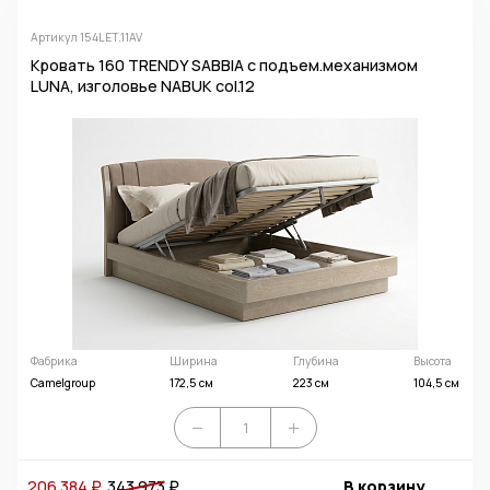
Артикул 154LET.11AV
Кровать 160 TRENDY SABBIA с подъем.механизмом
LUNA, изголовье NABUK col.12
Фабрика
Ширина
Глубина
Высота
Camelgroup
172,5 см
223 см
104,5 см
206 384 ₽
343 973
₽
В корзину