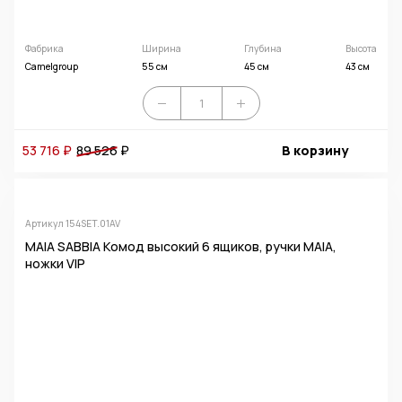
Фабрика
Ширина
Глубина
Высота
Camelgroup
55 см
45 см
43 см
53 716 ₽
89 526
₽
В корзину
Артикул 154SET.01AV
MAIA SABBIA Комод высокий 6 ящиков, ручки MAIA,
ножки VIP