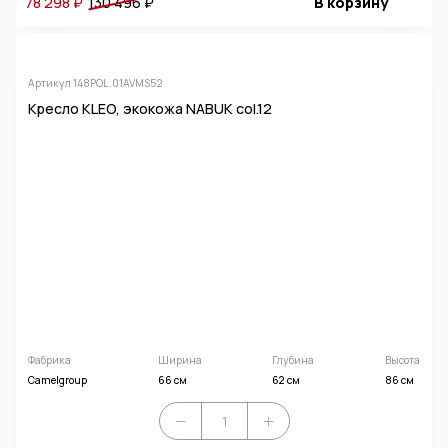
78 298 ₽
130 496
₽
В корзину
Артикул 148POL.01AVMS52
Кресло KLEO, экокожа NABUK col.12
Фабрика
Ширина
Глубина
Высота
Camelgroup
66 см
62 см
86 см