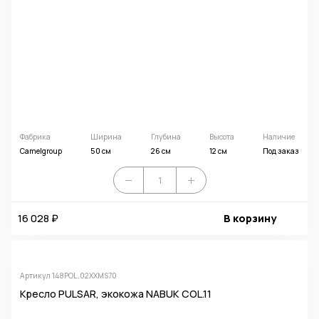
Фабрика
Ширина
Глубина
Высота
Наличие
Camelgroup
50 см
26 см
12 см
Под заказ
16 028 ₽
В корзину
Артикул 148POL.02XXMS70
Кресло PULSAR, экокожа NABUK COL.11