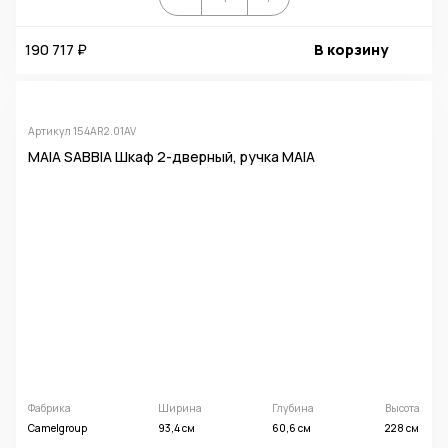
190 717 ₽
В корзину
Артикул 154AR2.01AV
MAIA SABBIA Шкаф 2-дверный, ручка MAIA
Фабрика
Ширина
Глубина
Высота
Camelgroup
93,4 см
60,6 см
228 см