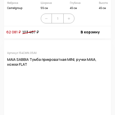
Фабрика
Ширина
Глубина
Высота
Camelgroup
55 см
45 см
45 см
62 081 ₽
103 467
₽
В корзину
Артикул 154CMN.05AV
MAIA SABBIA Тумба прикроватная MINI, ручки MAIA,
ножки FLAT