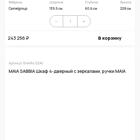
Фабрика
Ширина
Глубина
Высота
Camelgroup
139,5 см
60,6 см
228 см
243 256 ₽
В корзину
Артикул 154AR4.02AV
MAIA SABBIA Шкаф 4-дверный с зеркалами, ручки MAIA