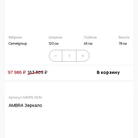
Фабрика
Ширина
Глубина
Высота
Camelgroup
120 см
45 см
78 см
97 986 ₽
163 309
₽
В корзину
Артикул 148SPE.02AV
AMBRA Зеркало