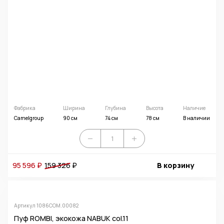
Фабрика
Ширина
Глубина
Высота
Наличие
Camelgroup
90 см
74 см
78 см
В наличии
95 596 ₽
159 326
₽
В корзину
Артикул 1086СОМ.00082
Пуф ROMBI, экокожа NABUK col.11