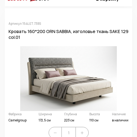
Артикул 154LET.73BS
Кровать 160*200 ORN SABBIA, изголовье ткань SAKE 129
col.01
Фабрика
Ширина
Глубина
Высота
Наличие
Camelgroup
172,5 см
223 см
110 см
в наличии