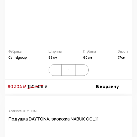
Фабрика
Ширина
Глубина
Высота
Camelgroup
69 см
60 см
77 см
90 304 ₽
150 506
₽
В корзину
Артикул 3073COM
Подушка DAYTONA, экокожа NABUK COL.11