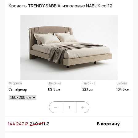
Кровать TRENDY SABBIA, изголовье NABUK col.12
Фабрика
Ширина
Глубина
Высота
Camelgroup
172,5 см
223 см
104,5 см
144 247 ₽
240 411
₽
В корзину