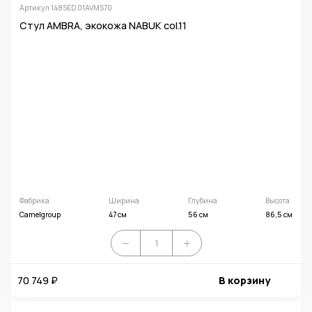
Артикул 148SED.01AVMS70
Стул AMBRA, экокожа NABUK col.11
Фабрика
Ширина
Глубина
Высота
Camelgroup
47 см
56 см
86,5 см
70 749 ₽
В корзину