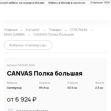
Спальни: 100+ шт
й мебели на складе в Москве
Мебель в Москве в наличии:
Каталог
Главная
Каталог
Товары
СПАЛЬНИ
MAIA SABBIA
CANVAS Полка большая
Фабрика «Camelgroup»
Артикул 300AR2.02AV
CANVAS Полка большая
Фабрика
Ширина
Глубина
Высота
Camelgroup
89,8 см
50,5 см
2,5 см
от 6 924 ₽
Сделано в Италии