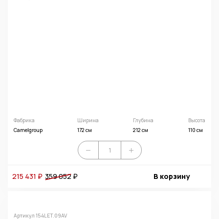
Фабрика
Ширина
Глубина
Высота
Camelgroup
172 см
212 см
110 см
215 431 ₽
359 052
₽
В корзину
Артикул 154LET.09AV