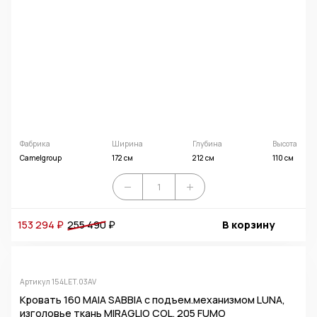
Фабрика
Ширина
Глубина
Высота
Camelgroup
172 см
212 см
110 см
153 294 ₽
255 490
₽
В корзину
Артикул 154LET.03AV
Кровать 160 MAIA SABBIA с подъем.механизмом LUNA,
изголовье ткань MIRAGLIO COL. 205 FUMO