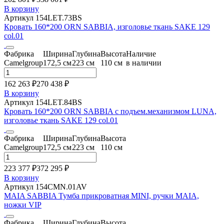
В корзину
Артикул 154LET.73BS
Кровать 160*200 ORN SABBIA, изголовье ткань SAKE 129
col.01
Фабрика
Ширина
Глубина
Высота
Наличие
Camelgroup
172,5 см
223 см
110 см
в наличии
162 263 ₽
270 438
₽
В корзину
Артикул 154LET.84BS
Кровать 160*200 ORN SABBIA с подъем.механизмом LUNA,
изголовье ткань SAKE 129 col.01
Фабрика
Ширина
Глубина
Высота
Camelgroup
172,5 см
223 см
110 см
223 377 ₽
372 295
₽
В корзину
Артикул 154CMN.01AV
MAIA SABBIA Тумба прикроватная MINI, ручки MAIA,
ножки VIP
Фабрика
Ширина
Глубина
Высота