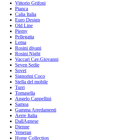
Vittorio Grifoni
Pianca
Calia Italia
Euro Design
Old Line
Piemy
Pellegatta
Lema
Rosini divani
Rosini Night
Vaccari Cav.Giovanni
Seven Sedie
Sovet
Signorini Coco
Stella del mobile
Turri
Tomasella
Angelo Cappellini
Samoa
Gamma Arredamenti
Aerre Italia
DallAgnese
Dienne
Veneran
Home Collection