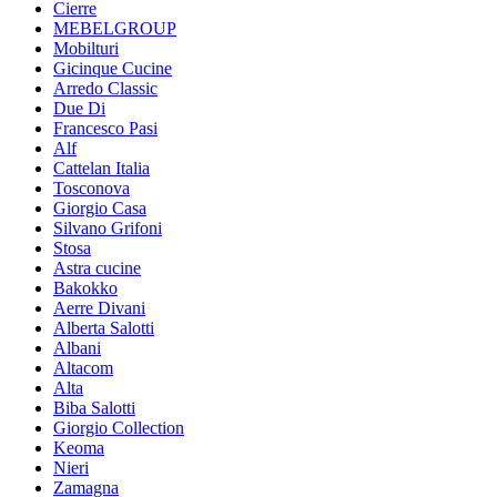
Cierre
MEBELGROUP
Mobilturi
Gicinque Cucine
Arredo Classic
Due Di
Francesco Pasi
Alf
Cattelan Italia
Tosconova
Giorgio Casa
Silvano Grifoni
Stosa
Astra cucine
Bakokko
Aerre Divani
Alberta Salotti
Albani
Altacom
Alta
Biba Salotti
Giorgio Collection
Keoma
Nieri
Zamagna