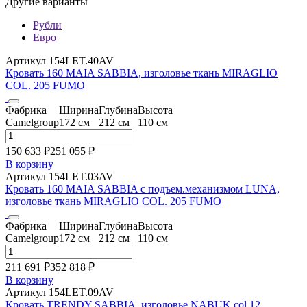
Другие варианты
Рубли
Евро
Артикул 154LET.40AV
Кровать 160 MAIA SABBIA, изголовье ткань MIRAGLIO
COL. 205 FUMO
Фабрика
Ширина
Глубина
Высота
Camelgroup
172 см
212 см
110 см
150 633 ₽
251 055
₽
В корзину
Артикул 154LET.03AV
Кровать 160 MAIA SABBIA с подъем.механизмом LUNA,
изголовье ткань MIRAGLIO COL. 205 FUMO
Фабрика
Ширина
Глубина
Высота
Camelgroup
172 см
212 см
110 см
211 691 ₽
352 818
₽
В корзину
Артикул 154LET.09AV
Кровать TRENDY SABBIA, изголовье NABUK col.12