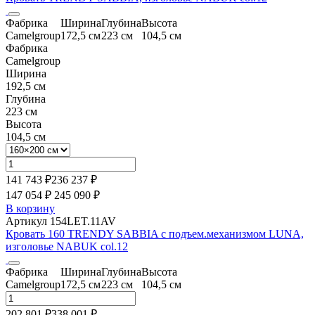
Фабрика
Ширина
Глубина
Высота
Camelgroup
172,5 см
223 см
104,5 см
Фабрика
Camelgroup
Ширина
192,5 см
Глубина
223 см
Высота
104,5 см
141 743 ₽
236 237
₽
147 054 ₽
245 090
₽
В корзину
Артикул 154LET.11AV
Кровать 160 TRENDY SABBIA с подъем.механизмом LUNA,
изголовье NABUK col.12
Фабрика
Ширина
Глубина
Высота
Camelgroup
172,5 см
223 см
104,5 см
202 801 ₽
338 001
₽