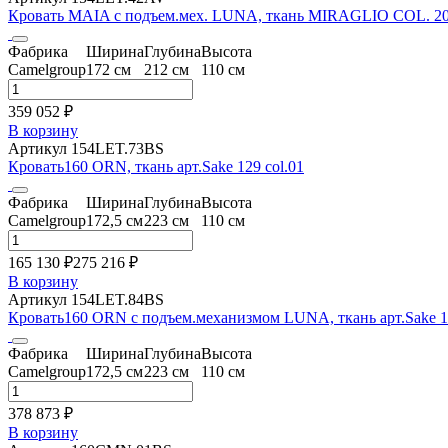
Кровать MAIA с подъем.мех. LUNA, ткань MIRAGLIO COL. 20
Фабрика
Ширина
Глубина
Высота
Camelgroup
172 см
212 см
110 см
359 052 ₽
В корзину
Артикул 154LET.73BS
Кровать160 ORN, ткань арт.Sake 129 col.01
Фабрика
Ширина
Глубина
Высота
Camelgroup
172,5 см
223 см
110 см
165 130 ₽
275 216
₽
В корзину
Артикул 154LET.84BS
Кровать160 ORN с подъем.механизмом LUNA, ткань арт.Sake 12
Фабрика
Ширина
Глубина
Высота
Camelgroup
172,5 см
223 см
110 см
378 873 ₽
В корзину