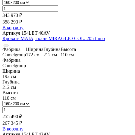
343 973 ₽
358 293 ₽
В корзину
Артикул 154LET.40AV
Кровать MAIA, ткань MIRAGLIO COL. 205 fumo
Фабрика
Ширина
Глубина
Высота
Camelgroup
172 см
212 см
110 см
Фабрика
Camelgroup
Ширина
192 см
Глубина
212 см
Высота
110 см
255 490 ₽
267 345 ₽
В корзину
Артикул 154LET.42AV