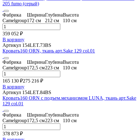
205 fumo (серый)
Фабрика
Ширина
Глубина
Высота
Camelgroup
172 см
212 см
110 см
359 052 ₽
В корзину
Артикул 154LET.73BS
Кровать160 ORN, ткань арт.Sake 129 col.01
Фабрика
Ширина
Глубина
Высота
Camelgroup
172,5 см
223 см
110 см
165 130 ₽
275 216
₽
В корзину
Артикул 154LET.84BS
Кровать160 ORN с подъем.механизмом LUNA, ткань арт.Sake
129 col.01
Фабрика
Ширина
Глубина
Высота
Camelgroup
172,5 см
223 см
110 см
378 873 ₽
В корзину