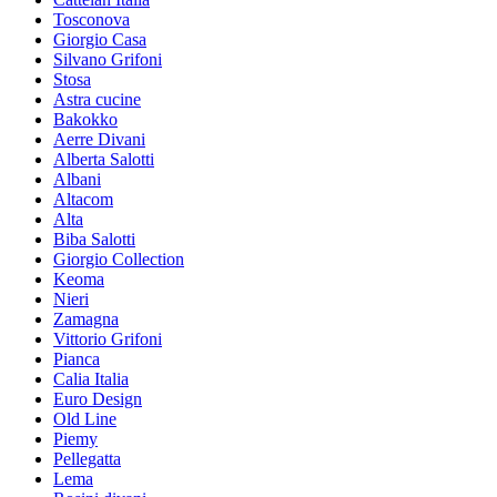
Tosconova
Giorgio Casa
Silvano Grifoni
Stosa
Astra cucine
Bakokko
Aerre Divani
Alberta Salotti
Albani
Altacom
Alta
Biba Salotti
Giorgio Collection
Keoma
Nieri
Zamagna
Vittorio Grifoni
Pianca
Calia Italia
Euro Design
Old Line
Piemy
Pellegatta
Lema