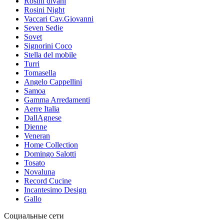
Rosini divani
Rosini Night
Vaccari Cav.Giovanni
Seven Sedie
Sovet
Signorini Coco
Stella del mobile
Turri
Tomasella
Angelo Cappellini
Samoa
Gamma Arredamenti
Aerre Italia
DallAgnese
Dienne
Veneran
Home Collection
Domingo Salotti
Tosato
Novaluna
Record Cucine
Incantesimo Design
Gallo
Социальные сети