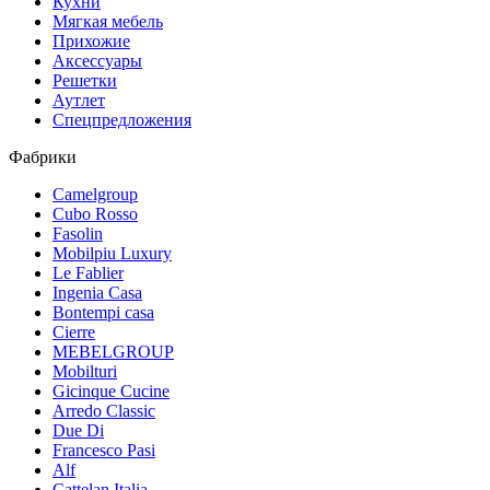
Кухни
Мягкая мебель
Прихожие
Аксессуары
Решетки
Аутлет
Спецпредложения
Фабрики
Camelgroup
Cubo Rosso
Fasolin
Mobilpiu Luxury
Le Fablier
Ingenia Casa
Bontempi casa
Cierre
MEBELGROUP
Mobilturi
Gicinque Cucine
Arredo Classic
Due Di
Francesco Pasi
Alf
Cattelan Italia