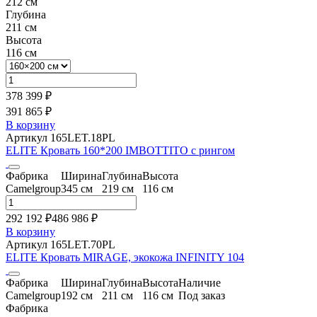
212 см
Глубина
211 см
Высота
116 см
378 399 ₽
391 865 ₽
В корзину
Артикул 165LET.18PL
ELITE Кровать 160*200 IMBOTTITO с рингом
Фабрика
Ширина
Глубина
Высота
Camelgroup
345 см
219 см
116 см
292 192 ₽
486 986
₽
В корзину
Артикул 165LET.70PL
ELITE Кровать MIRAGE, экокожа INFINITY 104
Фабрика
Ширина
Глубина
Высота
Наличие
Camelgroup
192 см
211 см
116 см
Под заказ
Фабрика