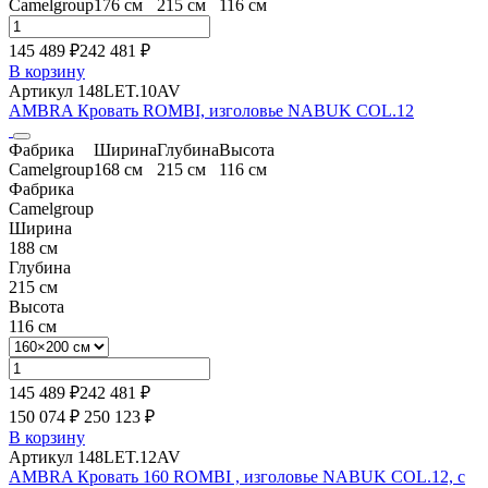
Camelgroup
176 см
215 см
116 см
145 489 ₽
242 481
₽
В корзину
Артикул 148LET.10AV
AMBRA Кровать ROMBI, изголовье NABUK COL.12
Фабрика
Ширина
Глубина
Высота
Camelgroup
168 см
215 см
116 см
Фабрика
Camelgroup
Ширина
188 см
Глубина
215 см
Высота
116 см
145 489 ₽
242 481
₽
150 074 ₽
250 123
₽
В корзину
Артикул 148LET.12AV
AMBRA Кровать 160 ROMBI , изголовье NABUK COL.12, c