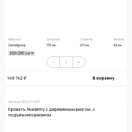
Фабрика
Ширина
Глубина
Высота
Camelgroup
175 см
217 см
94 см
149 742 ₽
В корзину
Артикул 153LET.07OT
Кровать Akademy с деревянным рингом, с
подъем.механизмом