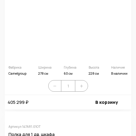
Фабрика
Ширина
Глубина
Высота
Наличие
Camelgroup
278 см
60 см
228 см
В наличии
405 299 ₽
В корзину
Артикул 147AR1.01OT
Полка для 1 дв. шкафа