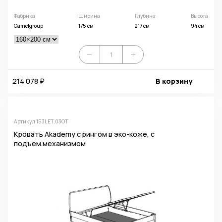
Фабрика
Ширина
Глубина
Высота
Camelgroup
175 см
217 см
94 см
214 078 ₽
В корзину
Артикул 153LET.03OT
Кровать Akademy с рингом в эко-коже, с
подъем.механизмом