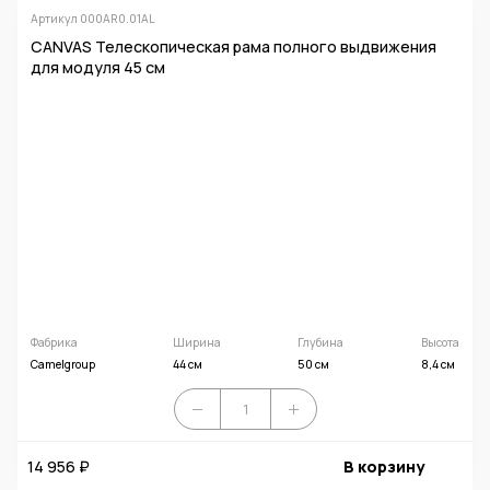
Артикул 000AR0.01AL
CANVAS Телескопическая рама полного выдвижения
для модуля 45 см
Фабрика
Ширина
Глубина
Высота
Camelgroup
44 см
50 см
8,4 см
14 956 ₽
В корзину