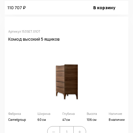
110 707 ₽
В корзину
Артикул 153SET.01OT
Комод высокий 5 ящиков
Фабрика
Ширина
Глубина
Высота
Наличие
Camelgroup
60 см
47 см
106 см
В наличии