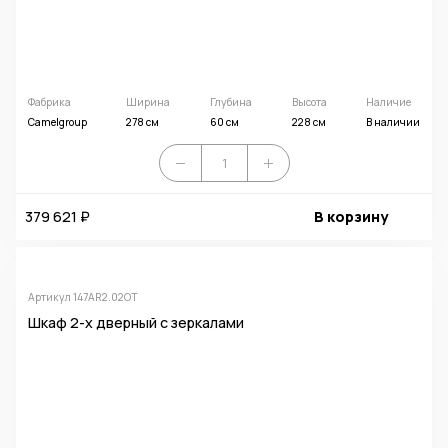
Фабрика
Ширина
Глубина
Высота
Наличие
Camelgroup
278 см
60 см
228 см
В наличии
379 621 ₽
В корзину
Артикул 147AR2.02OT
Шкаф 2-х дверный с зеркалами