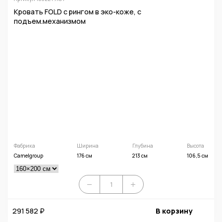
Кровать FOLD с рингом в эко-коже, с
подъем.механизмом
Фабрика
Ширина
Глубина
Высота
Camelgroup
176 см
213 см
106,5 см
291 582 ₽
В корзину