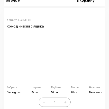
59 540 ₽
В корзину
Артикул 153CMS.01OT
Комод низкий 3 ящика
Фабрика
Ширина
Глубина
Высота
Наличие
Camelgroup
134 см
52 см
81 см
В наличии