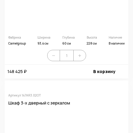
Фабрика
Ширина
Глубина
Высота
Наличие
Camelgroup
93,4 см
60 см
228 см
В наличии
148 425 ₽
В корзину
Артикул 147AR3.02OT
Шкаф 3-х дверный с зеркалом