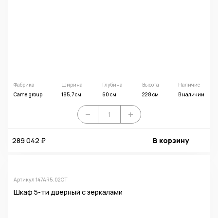
Фабрика
Ширина
Глубина
Высота
Наличие
Camelgroup
185,7 см
60 см
228 см
В наличии
289 042 ₽
В корзину
Артикул 147AR5.02OT
Шкаф 5-ти дверный с зеркалами