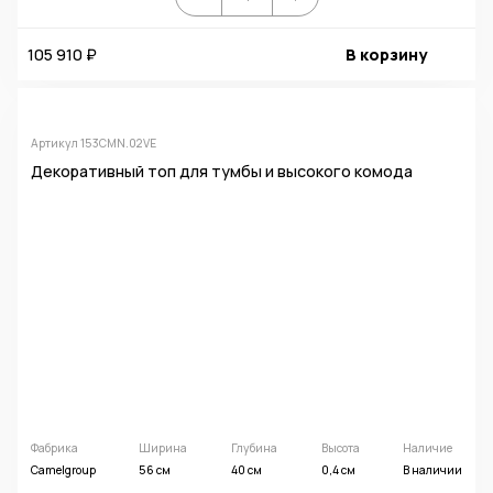
105 910 ₽
В корзину
Артикул 153CMN.02VE
Декоративный топ для тумбы и высокого комода
Фабрика
Ширина
Глубина
Высота
Наличие
Camelgroup
56 см
40 см
0,4 см
В наличии