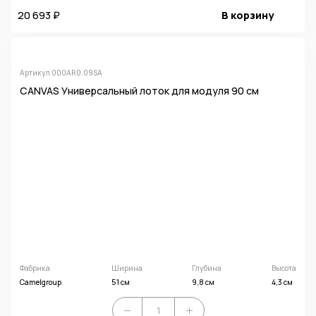
20 693 ₽
В корзину
Артикул 000AR0.09SA
CANVAS Универсальный лоток для модуля 90 см
Фабрика
Ширина
Глубина
Высота
Camelgroup
51 см
9,8 см
4,3 см