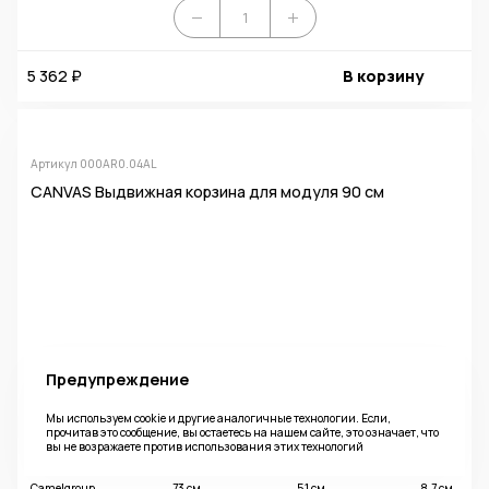
5 362 ₽
В корзину
Артикул 000AR0.04AL
CANVAS Выдвижная корзина для модуля 90 см
Предупреждение
Мы используем cookie и другие аналогичные технологии. Если,
прочитав это сообщение, вы остаетесь на нашем сайте, это означает, что
вы не возражаете против использования этих технологий
Фабрика
Ширина
Глубина
Высота
Camelgroup
73 см
51 см
8,7 см