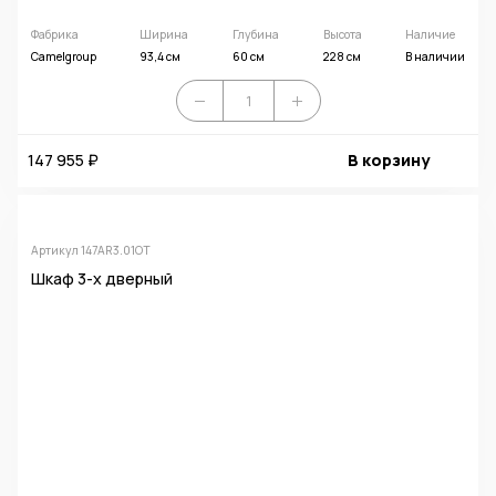
Фабрика
Ширина
Глубина
Высота
Наличие
Camelgroup
93,4 см
60 см
228 см
В наличии
147 955 ₽
В корзину
Артикул 147AR3.01OT
Шкаф 3-х дверный