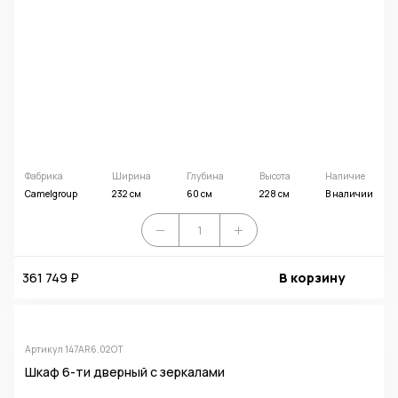
Фабрика
Ширина
Глубина
Высота
Наличие
Camelgroup
232 см
60 см
228 см
В наличии
361 749 ₽
В корзину
Артикул 147AR6.02OT
Шкаф 6-ти дверный с зеркалами