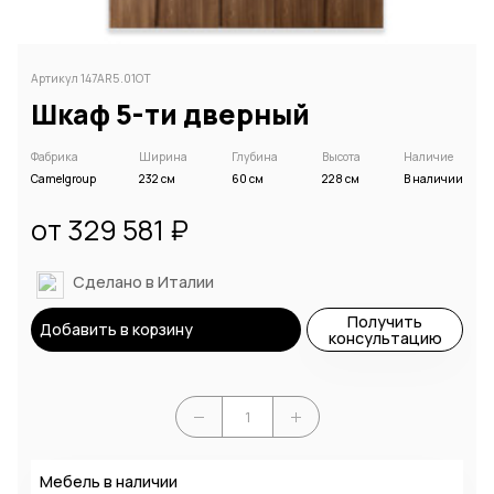
Артикул 147AR5.01OT
Шкаф 5-ти дверный
Фабрика
Ширина
Глубина
Высота
Наличие
Camelgroup
232 см
60 см
228 см
В наличии
от 329 581 ₽
Сделано в Италии
Получить
Добавить в корзину
консультацию
Мебель в наличии