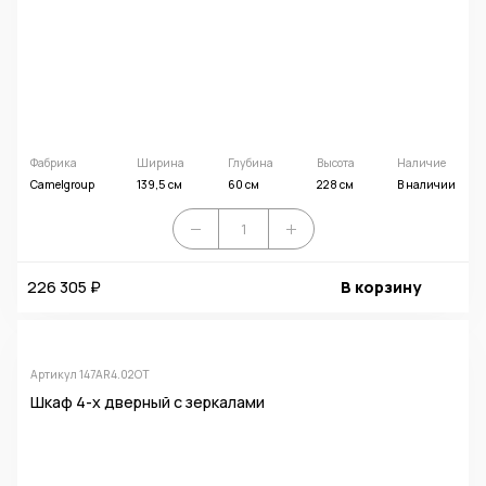
Фабрика
Ширина
Глубина
Высота
Наличие
Camelgroup
139,5 см
60 см
228 см
В наличии
226 305 ₽
В корзину
Артикул 147AR4.02OT
Шкаф 4-х дверный с зеркалами