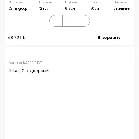
Фабрика
Ширина
Глубина
Высота
Наличие
Camelgroup
124 см
6,5 см
70 см
В наличии
48 723 ₽
В корзину
Артикул 147AR2.01OT
Шкаф 2-х дверный