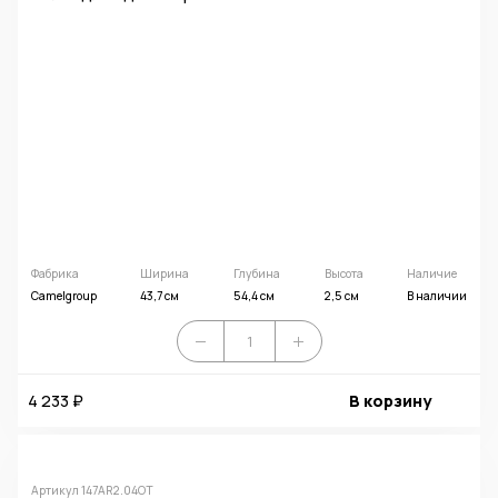
Фабрика
Ширина
Глубина
Высота
Наличие
Camelgroup
43,7 см
54,4 см
2,5 см
В наличии
4 233 ₽
В корзину
Артикул 147AR2.04OT