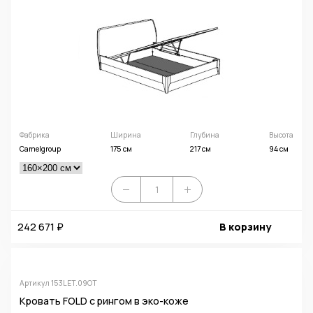
Фабрика
Ширина
Глубина
Высота
Camelgroup
175 см
217 см
94 см
242 671 ₽
В корзину
Артикул 153LET.09OT
Кровать FOLD с рингом в эко-коже