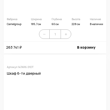
Фабрика
Ширина
Глубина
Высота
Наличие
Camelgroup
185,7 см
60 см
228 см
В наличии
263 741 ₽
В корзину
Артикул 147AR6.01OT
Шкаф 6-ти дверный