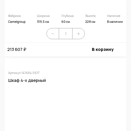
Фабрика
Ширина
Глубина
Высота
Наличие
Camelgroup
139,5 см
60 см
228 см
В наличии
213 607 ₽
В корзину
Артикул 147AR4.01OT
Шкаф 4-х дверный