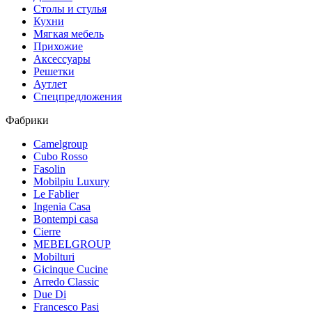
Столы и стулья
Кухни
Мягкая мебель
Прихожие
Аксессуары
Решетки
Аутлет
Спецпредложения
Фабрики
Camelgroup
Cubo Rosso
Fasolin
Mobilpiu Luxury
Le Fablier
Ingenia Casa
Bontempi casa
Cierre
MEBELGROUP
Mobilturi
Gicinque Cucine
Arredo Classic
Due Di
Francesco Pasi