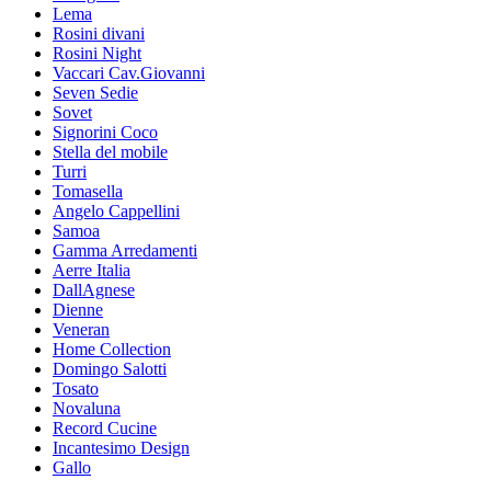
Lema
Rosini divani
Rosini Night
Vaccari Cav.Giovanni
Seven Sedie
Sovet
Signorini Coco
Stella del mobile
Turri
Tomasella
Angelo Cappellini
Samoa
Gamma Arredamenti
Aerre Italia
DallAgnese
Dienne
Veneran
Home Collection
Domingo Salotti
Tosato
Novaluna
Record Cucine
Incantesimo Design
Gallo