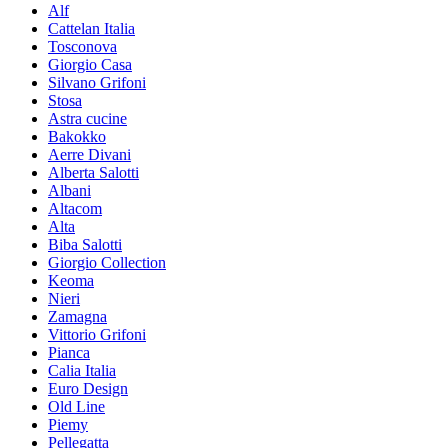
Alf
Cattelan Italia
Tosconova
Giorgio Casa
Silvano Grifoni
Stosa
Astra cucine
Bakokko
Aerre Divani
Alberta Salotti
Albani
Altacom
Alta
Biba Salotti
Giorgio Collection
Keoma
Nieri
Zamagna
Vittorio Grifoni
Pianca
Calia Italia
Euro Design
Old Line
Piemy
Pellegatta