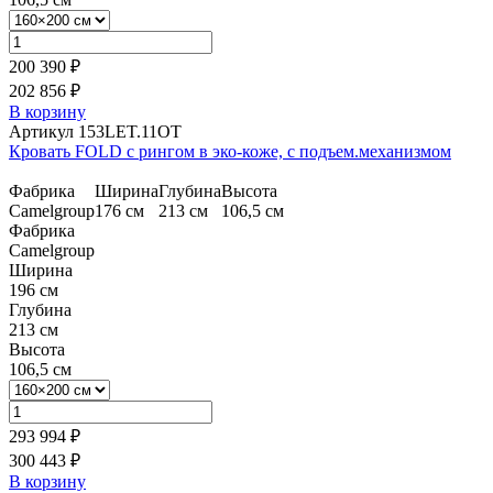
200 390 ₽
202 856 ₽
В корзину
Артикул 153LET.11OT
Кровать FOLD с рингом в эко-коже, с подъем.механизмом
Фабрика
Ширина
Глубина
Высота
Camelgroup
176 см
213 см
106,5 см
Фабрика
Camelgroup
Ширина
196 см
Глубина
213 см
Высота
106,5 см
293 994 ₽
300 443 ₽
В корзину