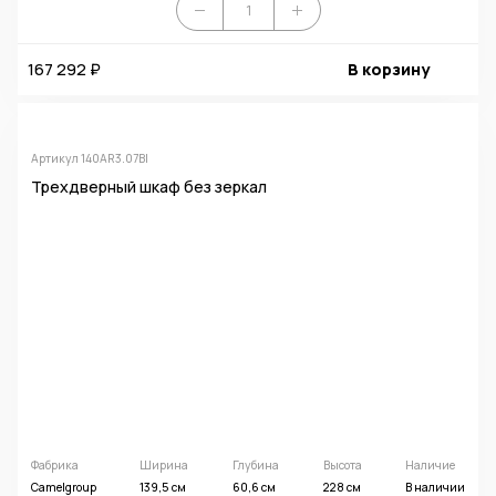
167 292 ₽
В корзину
Артикул 140AR3.07BI
Трехдверный шкаф без зеркал
Фабрика
Ширина
Глубина
Высота
Наличие
Camelgroup
139,5 см
60,6 см
228 см
В наличии