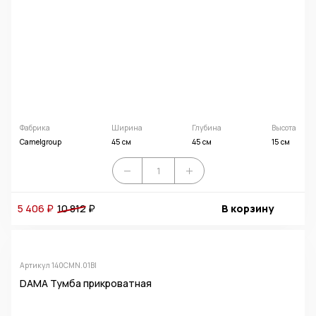
Фабрика
Ширина
Глубина
Высота
Camelgroup
45 см
45 см
15 см
5 406 ₽
10 812
₽
В корзину
Артикул 140CMN.01BI
DAMA Тумба прикроватная