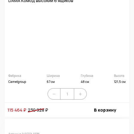
DAMA Комод высокий 6 ящиков
Фабрика
Ширина
Глубина
Высота
Camelgroup
67 см
48 см
121,5 см
115 464 ₽
230 928
₽
В корзину
Артикул 140TOI.03BI