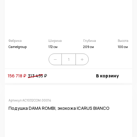
Фабрика
Ширина
Глубина
Высота
Camelgroup
172 см
209 см
100 см
156 718 ₽
313 435
₽
В корзину
Артикул AC1032COM.00014
Подушка DAMA ROMBI, экокожа ICARUS BIANCO