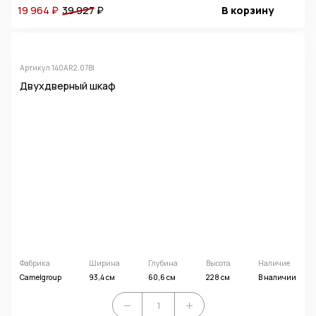
19 964 ₽
39 927
₽
В корзину
Артикул 140AR2.07BI
Двухдверный шкаф
Фабрика
Ширина
Глубина
Высота
Наличие
Camelgroup
93,4 см
60,6 см
228 см
В наличии