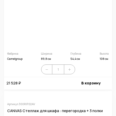
Фабрика
Ширина
Глубина
Высота
Camelgroup
89,8 см
54,4 см
108 см
21 528 ₽
В корзину
Артикул 300RIP.02AV
CANVAS Стеллаж для шкафа : перегородка + 3 полки