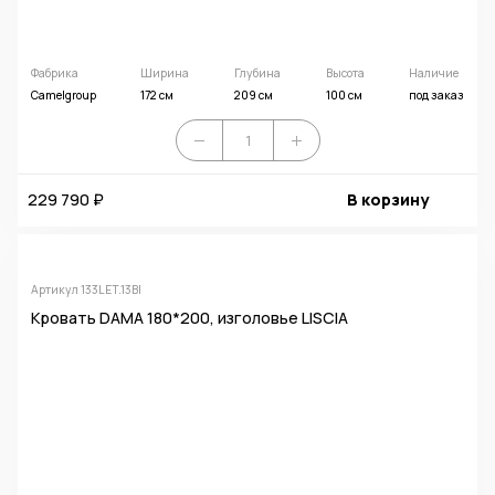
Фабрика
Ширина
Глубина
Высота
Наличие
Camelgroup
172 см
209 см
100 см
под заказ
229 790 ₽
В корзину
Артикул 133LET.13BI
Кровать DAMA 180*200, изголовье LISCIA