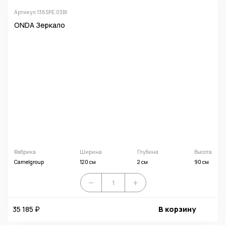
Артикул 136SPE.03BI
ONDA Зеркало
Фабрика
Ширина
Глубина
Высота
Camelgroup
120 см
2 см
90 см
35 185 ₽
В корзину