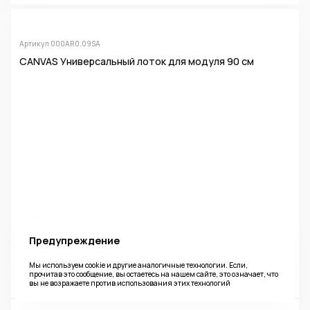
Артикул 000AR0.09SA
CANVAS Универсальный лоток для модуля 90 см
Фабрика
Ширина
Глубина
Высота
Предупреждение
Camelgroup
51 см
9,8 см
4,3 см
Мы используем cookie и другие аналогичные технологии. Если,
прочитав это сообщение, вы остаетесь на нашем сайте, это означает, что
вы не возражаете против использования этих технологий