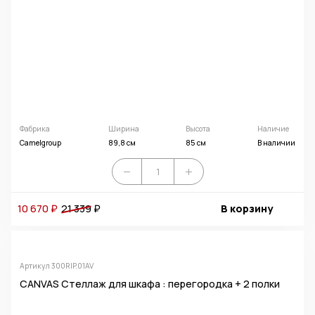
Фабрика
Ширина
Высота
Наличие
Camelgroup
89,8 см
85 см
В наличии
10 670 ₽
21 339
₽
В корзину
Артикул 300RIP.01AV
CANVAS Стеллаж для шкафа : перегородка + 2 полки