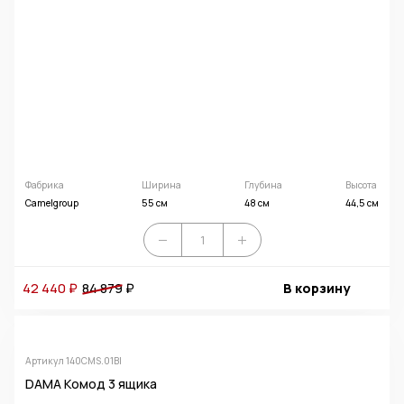
Фабрика
Ширина
Глубина
Высота
Camelgroup
55 см
48 см
44,5 см
42 440 ₽
84 879
₽
В корзину
Артикул 140CMS.01BI
DAMA Комод 3 ящика