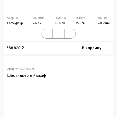
Фабрика
Ширина
Глубина
Высота
Наличие
Camelgroup
232 см
60,6 см
228 см
В наличии
368 820 ₽
В корзину
Артикул 140AR6.07BI
Шестидверный шкаф