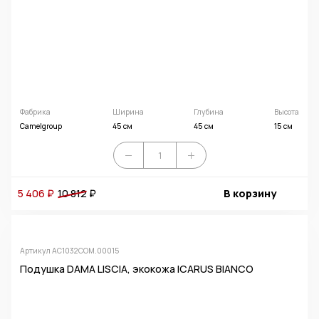
Фабрика
Ширина
Глубина
Высота
Camelgroup
45 см
45 см
15 см
5 406 ₽
10 812
₽
В корзину
Артикул AC1032COM.00015
Подушка DAMA LISCIA, экокожа ICARUS BIANCO