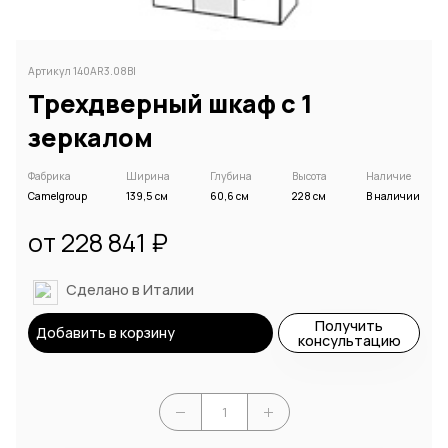
Артикул 140AR3.08BI
Трехдверный шкаф с 1
зеркалом
Фабрика
Ширина
Глубина
Высота
Наличие
Camelgroup
139,5 см
60,6 см
228 см
В наличии
от 228 841 ₽
Сделано в Италии
Получить
Добавить в корзину
консультацию