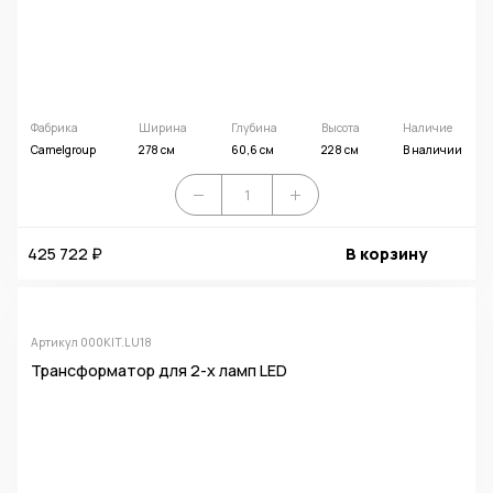
Фабрика
Ширина
Глубина
Высота
Наличие
Camelgroup
278 см
60,6 см
228 см
В наличии
425 722 ₽
В корзину
Артикул 000KIT.LU18
Трансформатор для 2-х ламп LED