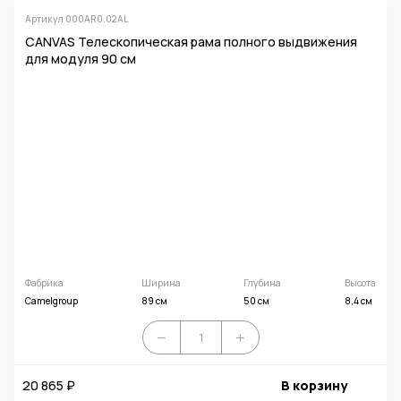
Артикул 000AR0.02AL
CANVAS Телескопическая рама полного выдвижения
для модуля 90 см
Фабрика
Ширина
Глубина
Высота
Camelgroup
89 см
50 см
8,4 см
20 865 ₽
В корзину