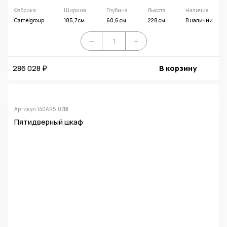
Фабрика
Ширина
Глубина
Высота
Наличие
Camelgroup
185,7 см
60,6 см
228 см
В наличии
286 028 ₽
В корзину
Артикул 140AR5.07BI
Пятидверный шкаф