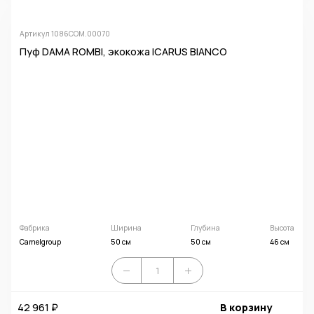
Артикул 1086COM.00070
Пуф DAMA ROMBI, экокожа ICARUS BIANCO
Фабрика
Ширина
Глубина
Высота
Camelgroup
50 см
50 см
46 см
42 961 ₽
В корзину