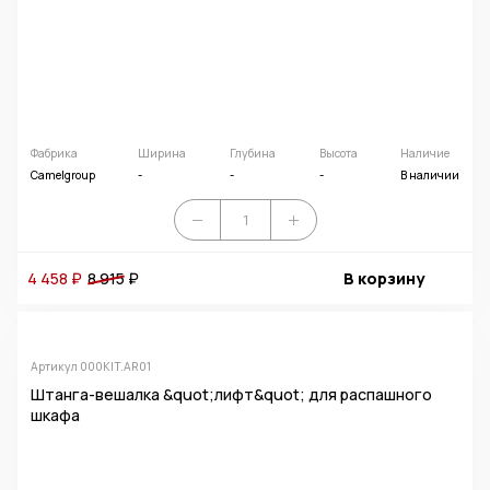
Фабрика
Ширина
Глубина
Высота
Наличие
Camelgroup
-
-
-
В наличии
4 458 ₽
8 915
₽
В корзину
Артикул 000KIT.AR01
Штанга-вешалка &quot;лифт&quot; для распашного
шкафа