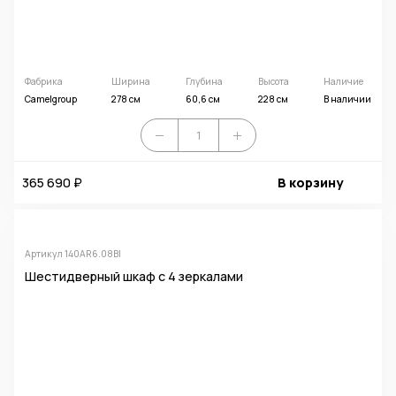
Фабрика
Ширина
Глубина
Высота
Наличие
Camelgroup
278 см
60,6 см
228 см
В наличии
365 690 ₽
В корзину
Артикул 140AR6.08BI
Шестидверный шкаф с 4 зеркалами