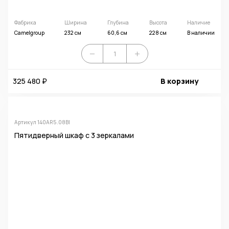
Фабрика
Ширина
Глубина
Высота
Наличие
Camelgroup
232 см
60,6 см
228 см
В наличии
325 480 ₽
В корзину
Артикул 140AR5.08BI
Пятидверный шкаф с 3 зеркалами