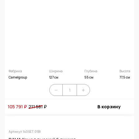
Фабрика
Ширина
Глубина
Высота
Camelgroup
127 см
55 см
77,5 см
105 791 ₽
211 581
₽
В корзину
Артикул 140SET.01BI