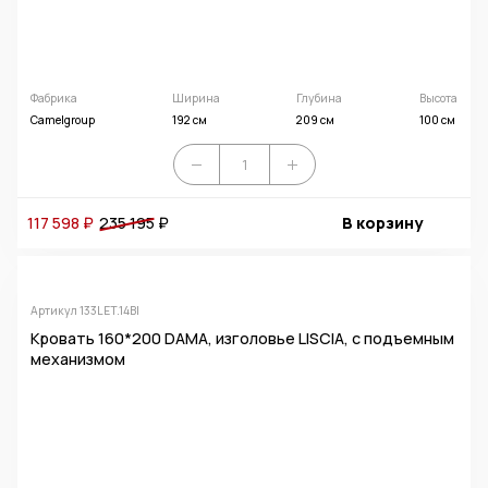
Фабрика
Ширина
Глубина
Высота
Camelgroup
192 см
209 см
100 см
117 598 ₽
235 195
₽
В корзину
Артикул 133LET.14BI
Кровать 160*200 DAMA, изголовье LISCIA, с подъемным
механизмом