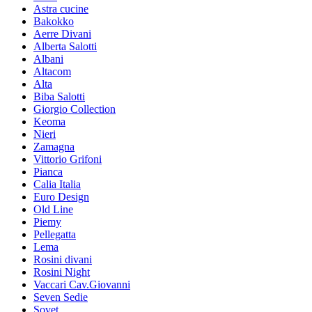
Astra cucine
Bakokko
Aerre Divani
Alberta Salotti
Albani
Altacom
Alta
Biba Salotti
Giorgio Collection
Keoma
Nieri
Zamagna
Vittorio Grifoni
Pianca
Calia Italia
Euro Design
Old Line
Piemy
Pellegatta
Lema
Rosini divani
Rosini Night
Vaccari Cav.Giovanni
Seven Sedie
Sovet