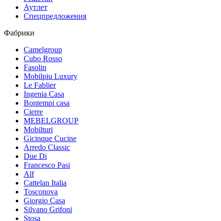
Аутлет
Спецпредложения
Фабрики
Camelgroup
Cubo Rosso
Fasolin
Mobilpiu Luxury
Le Fablier
Ingenia Casa
Bontempi casa
Cierre
MEBELGROUP
Mobilturi
Gicinque Cucine
Arredo Classic
Due Di
Francesco Pasi
Alf
Cattelan Italia
Tosconova
Giorgio Casa
Silvano Grifoni
Stosa