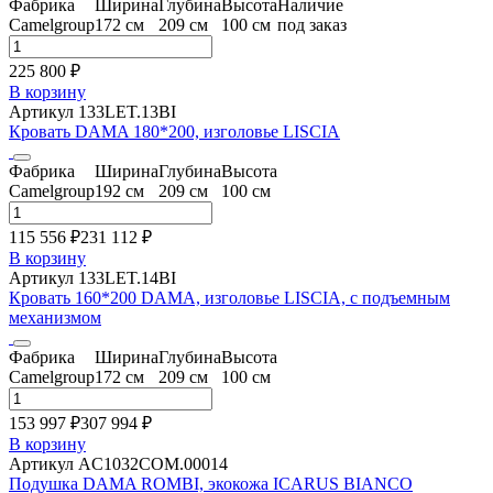
Фабрика
Ширина
Глубина
Высота
Наличие
Camelgroup
172 см
209 см
100 см
под заказ
225 800 ₽
В корзину
Артикул 133LET.13BI
Кровать DAMA 180*200, изголовье LISCIA
Фабрика
Ширина
Глубина
Высота
Camelgroup
192 см
209 см
100 см
115 556 ₽
231 112
₽
В корзину
Артикул 133LET.14BI
Кровать 160*200 DAMA, изголовье LISCIA, с подъемным
механизмом
Фабрика
Ширина
Глубина
Высота
Camelgroup
172 см
209 см
100 см
153 997 ₽
307 994
₽
В корзину
Артикул AC1032COM.00014
Подушка DAMA ROMBI, экокожа ICARUS BIANCO