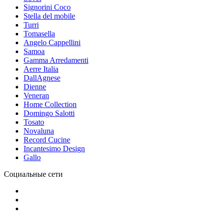
Signorini Coco
Stella del mobile
Turri
Tomasella
Angelo Cappellini
Samoa
Gamma Arredamenti
Aerre Italia
DallAgnese
Dienne
Veneran
Home Collection
Domingo Salotti
Tosato
Novaluna
Record Cucine
Incantesimo Design
Gallo
Социальные сети