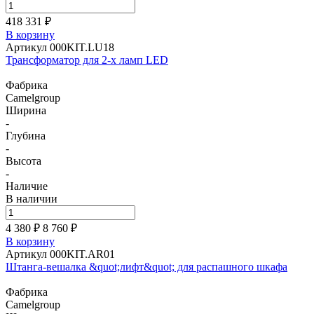
418 331 ₽
В корзину
Артикул 000KIT.LU18
Трансформатор для 2-х ламп LED
Фабрика
Camelgroup
Ширина
-
Глубина
-
Высота
-
Наличие
В наличии
4 380 ₽
8 760
₽
В корзину
Артикул 000KIT.AR01
Штанга-вешалка &quot;лифт&quot; для распашного шкафа
Фабрика
Camelgroup