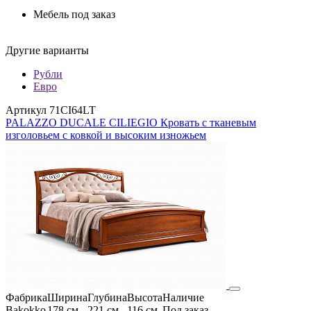
Мебель под заказ
Другие варианты
Рубли
Евро
Артикул 71CI64LT
PALAZZO DUCALE CILIEGIO Кровать с тканевым
изголовьем с ковкой и высоким изножьем
Фабрика
Ширина
Глубина
Высота
Наличие
Bakokko
178 см
221 см
116 см
Под заказ