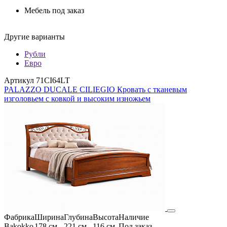
Мебель под заказ
Другие варианты
Рубли
Евро
Артикул 71CI64LT
PALAZZO DUCALE CILIEGIO Кровать с тканевым
изголовьем с ковкой и высоким изножьем
Фабрика
Ширина
Глубина
Высота
Наличие
Bakokko
178 см
221 см
116 см
Под заказ