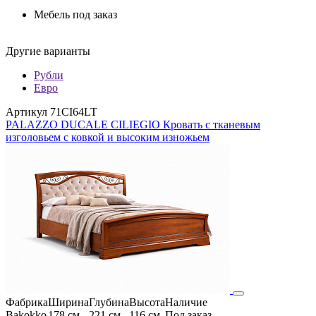
Мебель под заказ
Другие варианты
Рубли
Евро
Артикул 71CI64LT
PALAZZO DUCALE CILIEGIO Кровать с тканевым
изголовьем с ковкой и высоким изножьем
Фабрика
Ширина
Глубина
Высота
Наличие
Bakokko
178 см
221 см
116 см
Под заказ