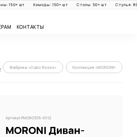
50+ шт
Комоды: 150+ шт
Столы: 50+ шт
Стулья: 80+ шт
ЕРАМ
КОНТАКТЫ
Фабрика «Cubo Rosso»
Коллекция «MORONI»
2
Артикул PMORO305-01/12
MORONI Диван-