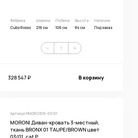
Фабрика
Ширина
Глубина
Высота
Наличие
Cubo Rosso
216 см
106 см
84 см
Под заказ
328 547 ₽
В корзину
Артикул PMORO305-03/01
MORONI Диван-кровать 3-местный,
ткань BRONX 01 TAUPE/BROWN цвет
03/01, cat.P