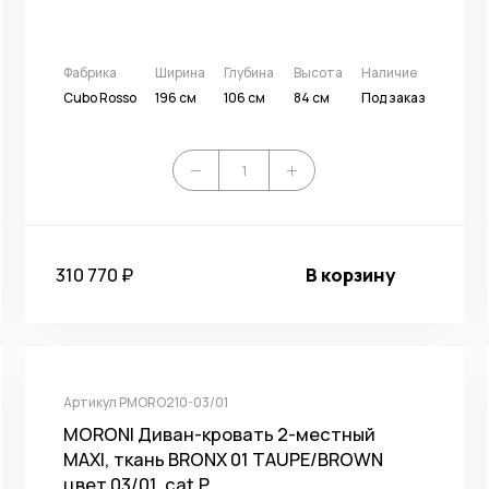
Фабрика
Ширина
Глубина
Высота
Наличие
Cubo Rosso
196 см
106 см
84 см
Под заказ
310 770 ₽
В корзину
Артикул PMORO210-03/01
MORONI Диван-кровать 2-местный
MAXI, ткань BRONX 01 TAUPE/BROWN
цвет 03/01, cat.P