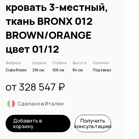
кровать 3-местный,
ткань BRONX 012
BROWN/ORANGE
цвет 01/12
Фабрика
Ширина
Глубина
Высота
Наличие
Cubo Rosso
216 см
106 см
84 см
Под заказ
от 328 547 ₽
Сделано в Италии
Добавить в
Получить
корзину
консультацию