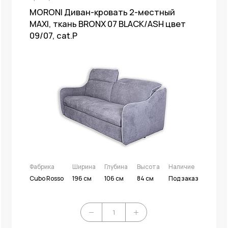
MORONI Диван-кровать 2-местный
MAXI, ткань BRONX 07 BLACK/ASH цвет
09/07, cat.P
Фабрика
Ширина
Глубина
Высота
Наличие
Cubo Rosso
196 см
106 см
84 см
Под заказ