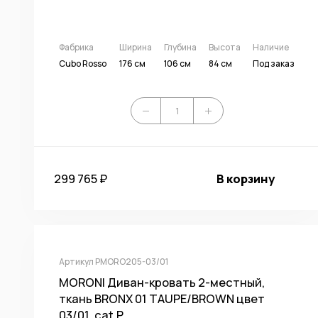
Фабрика
Ширина
Глубина
Высота
Наличие
Cubo Rosso
176 см
106 см
84 см
Под заказ
299 765 ₽
В корзину
Артикул PMORO205-03/01
MORONI Диван-кровать 2-местный,
ткань BRONX 01 TAUPE/BROWN цвет
03/01, cat.P