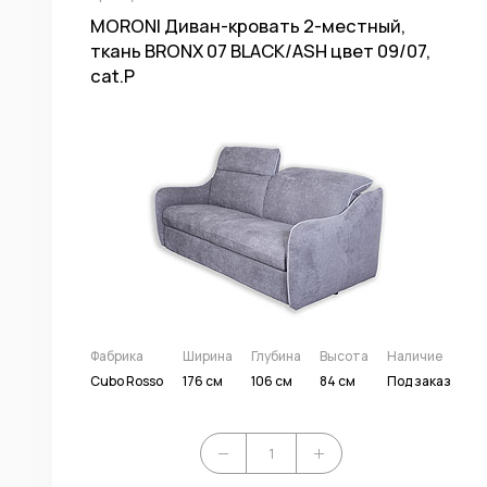
MORONI Диван-кровать 2-местный,
ткань BRONX 07 BLACK/ASH цвет 09/07,
cat.P
Фабрика
Ширина
Глубина
Высота
Наличие
Cubo Rosso
176 см
106 см
84 см
Под заказ