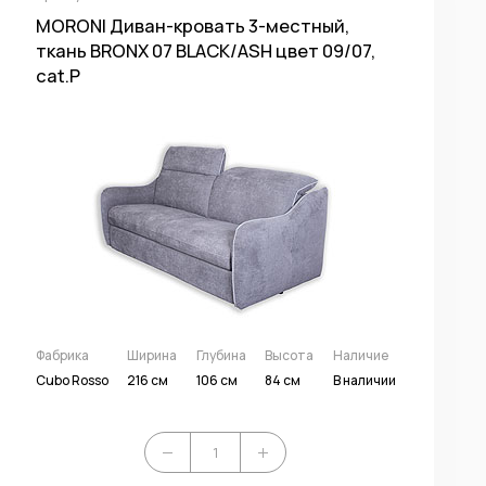
MORONI Диван-кровать 3-местный,
ткань BRONX 07 BLACK/ASH цвет 09/07,
cat.P
Фабрика
Ширина
Глубина
Высота
Наличие
Cubo Rosso
216 см
106 см
84 см
В наличии