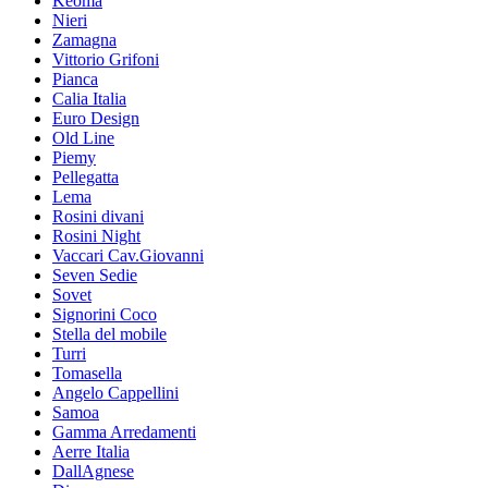
Keoma
Nieri
Zamagna
Vittorio Grifoni
Pianca
Calia Italia
Euro Design
Old Line
Piemy
Pellegatta
Lema
Rosini divani
Rosini Night
Vaccari Cav.Giovanni
Seven Sedie
Sovet
Signorini Coco
Stella del mobile
Turri
Tomasella
Angelo Cappellini
Samoa
Gamma Arredamenti
Aerre Italia
DallAgnese