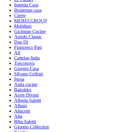
Ingenia Casa
Bontempi casa
Cierre
MEBELGROUP
Mobilturi
Gicinque Cucine
Arredo Classic
Due Di
Francesco Pasi
Alf
Cattelan Italia
Tosconova
Giorgio Casa
Silvano Grifoni
Stosa
Astra cucine
Bakokko
Aerre Divani
Alberta Salotti
Albani
Altacom
Alta
Biba Salotti
Giorgio Collection