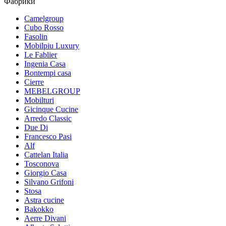
Фабрики
Camelgroup
Cubo Rosso
Fasolin
Mobilpiu Luxury
Le Fablier
Ingenia Casa
Bontempi casa
Cierre
MEBELGROUP
Mobilturi
Gicinque Cucine
Arredo Classic
Due Di
Francesco Pasi
Alf
Cattelan Italia
Tosconova
Giorgio Casa
Silvano Grifoni
Stosa
Astra cucine
Bakokko
Aerre Divani