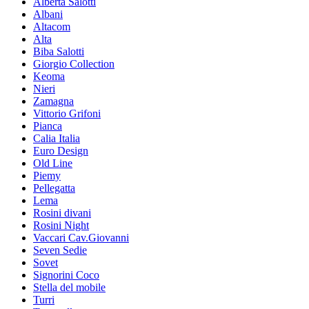
Alberta Salotti
Albani
Altacom
Alta
Biba Salotti
Giorgio Collection
Keoma
Nieri
Zamagna
Vittorio Grifoni
Pianca
Calia Italia
Euro Design
Old Line
Piemy
Pellegatta
Lema
Rosini divani
Rosini Night
Vaccari Cav.Giovanni
Seven Sedie
Sovet
Signorini Coco
Stella del mobile
Turri