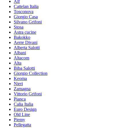
Alf
Cattelan Italia
Tosconova
Giorgio Casa
Silvano Grifoni
Stosa
Astra cucine
Bakokko
Aerre Divani
Alberta Salotti
Albani
Altacom
Alta
Biba Salotti
Giorgio Collection
Keoma
Nieri
Zamagna
Vittorio Grifoni
Pianca
Calia Italia
Euro Design
Old Line
Piemy
Pellegatta