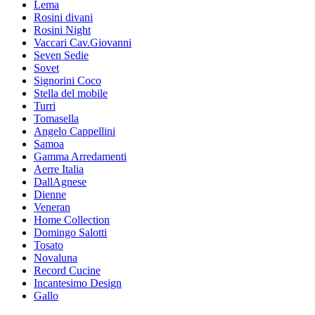
Lema
Rosini divani
Rosini Night
Vaccari Cav.Giovanni
Seven Sedie
Sovet
Signorini Coco
Stella del mobile
Turri
Tomasella
Angelo Cappellini
Samoa
Gamma Arredamenti
Aerre Italia
DallAgnese
Dienne
Veneran
Home Collection
Domingo Salotti
Tosato
Novaluna
Record Cucine
Incantesimo Design
Gallo