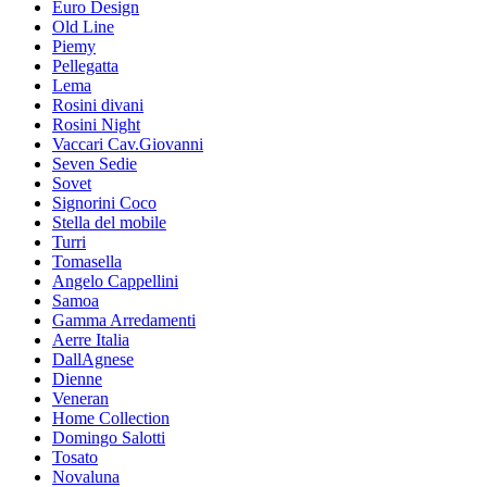
Euro Design
Old Line
Piemy
Pellegatta
Lema
Rosini divani
Rosini Night
Vaccari Cav.Giovanni
Seven Sedie
Sovet
Signorini Coco
Stella del mobile
Turri
Tomasella
Angelo Cappellini
Samoa
Gamma Arredamenti
Aerre Italia
DallAgnese
Dienne
Veneran
Home Collection
Domingo Salotti
Tosato
Novaluna