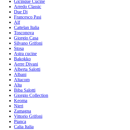
Gicinque Cucine
Arredo Classic
Due Di
Francesco Pasi
Alf
Cattelan Italia
Tosconova
Giorgio Casa
Silvano Grifoni
Stosa
Astra cucine
Bakokko
Aerre Divani
Alberta Salotti
Albani
Altacom
Alta
Biba Salotti
Giorgio Collection
Keoma
Nieri
Zamagna
Vittorio Grifoni
Pianca
Calia Italia