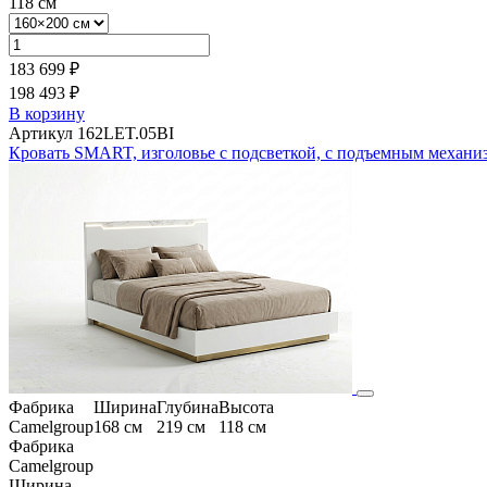
118 см
183 699 ₽
198 493 ₽
В корзину
Артикул 162LET.05BI
Кровать SMART, изголовье с подсветкой, с подъемным механи
Фабрика
Ширина
Глубина
Высота
Camelgroup
168 см
219 см
118 см
Фабрика
Camelgroup
Ширина