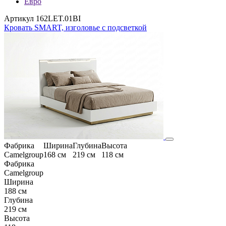
Евро
Артикул 162LET.01BI
Кровать SMART, изголовье с подсветкой
Фабрика
Ширина
Глубина
Высота
Camelgroup
168 см
219 см
118 см
Фабрика
Camelgroup
Ширина
188 см
Глубина
219 см
Высота