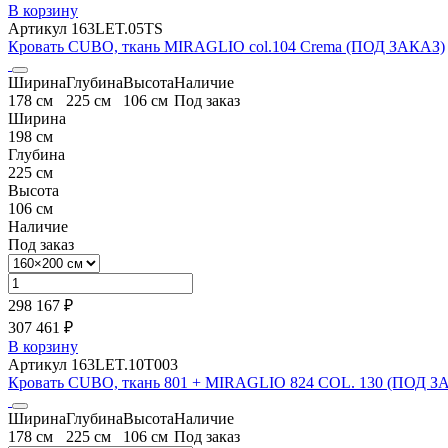
В корзину
Артикул 163LET.05TS
Кровать CUBO, ткань MIRAGLIO col.104 Crema (ПОД ЗАКАЗ)
Ширина
Глубина
Высота
Наличие
178 см
225 см
106 см
Под заказ
Ширина
198 см
Глубина
225 см
Высота
106 см
Наличие
Под заказ
298 167 ₽
307 461 ₽
В корзину
Артикул 163LET.10T003
Кровать CUBO, ткань 801 + MIRAGLIO 824 COL. 130 (ПОД З
Ширина
Глубина
Высота
Наличие
178 см
225 см
106 см
Под заказ