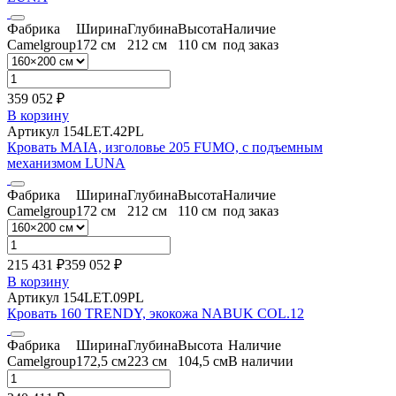
Фабрика
Ширина
Глубина
Высота
Наличие
Camelgroup
172 см
212 см
110 см
под заказ
359 052 ₽
В корзину
Артикул 154LET.42PL
Кровать MAIA, изголовье 205 FUMO, с подъемным
механизмом LUNA
Фабрика
Ширина
Глубина
Высота
Наличие
Camelgroup
172 см
212 см
110 см
под заказ
215 431 ₽
359 052
₽
В корзину
Артикул 154LET.09PL
Кровать 160 TRENDY, экокожа NABUK COL.12
Фабрика
Ширина
Глубина
Высота
Наличие
Camelgroup
172,5 см
223 см
104,5 см
В наличии