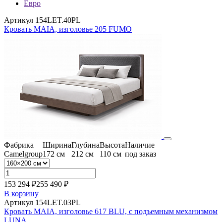
Евро
Артикул 154LET.40PL
Кровать MAIA, изголовье 205 FUMO
Фабрика
Ширина
Глубина
Высота
Наличие
Camelgroup
172 см
212 см
110 см
под заказ
153 294 ₽
255 490
₽
В корзину
Артикул 154LET.03PL
Кровать MAIA, изголовье 617 BLU, с подъемным механизмом
LUNA