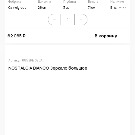
Фабрика
Ширина
Глубина
Высота
Наличие
Camelgroup
28 см
3 см
71 см
В наличии
62 065 ₽
В корзину
Артикул 085SPE.02BA
NOSTALGIA BIANCO Зеркало большое