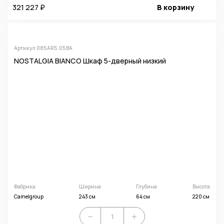
321 227 ₽
В корзину
Артикул 085AR5.05BA
NOSTALGIA BIANCO Шкаф 5-дверный низкий
Фабрика
Ширина
Глубина
Высота
Camelgroup
243 см
64 см
220 см