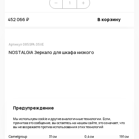
452 066 ₽
В корзину
Артикул 085SPA.05VE
NOSTALGIA Зеркало для шкафа низкого
Предупреждение
Мы используем cookie и другие аналогичные технологии. Если,
прочитав это сообщение, вы остаетесь на нашем сайте, это означает, что
вы не возражаете против использования этих технологий
Фабрика
Ширина
Глубина
Высота
Camelgroup
31 см
0,4 см
191 см