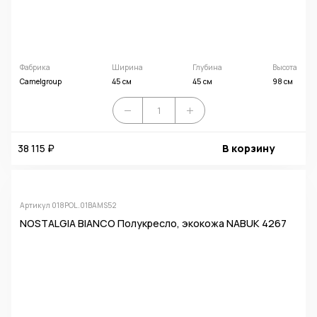
Фабрика
Ширина
Глубина
Высота
Camelgroup
45 см
45 см
98 см
38 115 ₽
В корзину
Артикул 018POL.01BAMS52
NOSTALGIA BIANCO Полукресло, экокожа NABUK 4267