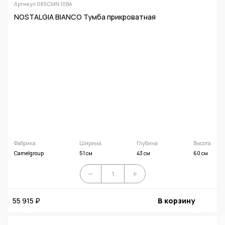
Артикул 085CMN.10BA
NOSTALGIA BIANCO Тумба прикроватная
Фабрика
Ширина
Глубина
Высота
Camelgroup
51 см
43 см
60 см
55 915 ₽
В корзину