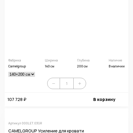
Фабрика
Ширина
Глубина
Наличие
Camelgroup
140 см
200 см
В наличии
107 728 ₽
В корзину
Артикул 000LET.03GR
CAMELGROUP Усиление для кровати