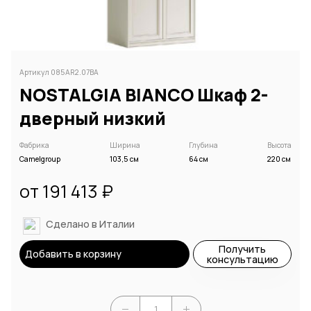
Артикул 085AR2.07BA
NOSTALGIA BIANCO Шкаф 2-
дверный низкий
Фабрика
Ширина
Глубина
Высота
Camelgroup
103,5 см
64 см
220 см
от 191 413 ₽
Сделано в Италии
Получить
Добавить в корзину
консультацию