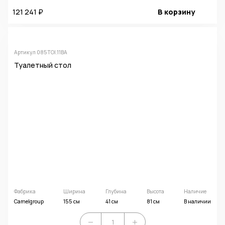
121 241 ₽
В корзину
Артикул 085TOI.11BA
Туалетный стол
Фабрика
Ширина
Глубина
Высота
Наличие
Camelgroup
155 см
41 см
81 см
В наличии