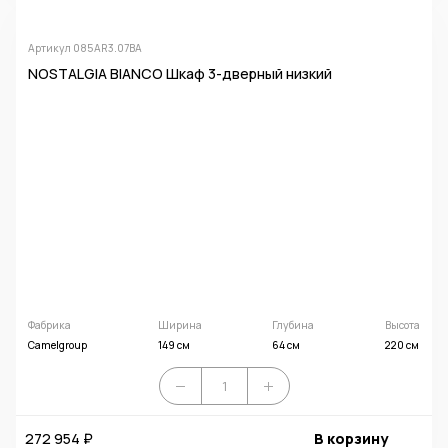
Артикул 085AR3.07BA
NOSTALGIA BIANCO Шкаф 3-дверный низкий
Фабрика
Ширина
Глубина
Высота
Camelgroup
149 см
64 см
220 см
272 954 ₽
В корзину