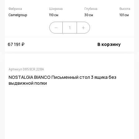
Фабрика
Ширина
Глубина
Высота
Camelgroup
110 см
30 см
101 см
67 191 ₽
В корзину
Артикул 085SCR.22BA
NOSTALGIA BIANCO Письменный стол 3 ящика без
выдвижной полки