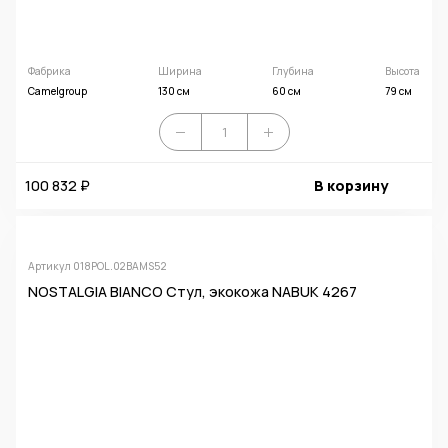
Фабрика
Ширина
Глубина
Высота
Camelgroup
130 см
60 см
79 см
100 832 ₽
В корзину
Артикул 018POL.02BAMS52
NOSTALGIA BIANCO Стул, экокожа NABUK 4267