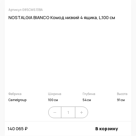
Артикул 085CMS.13BA
NOSTALGIA BIANCO Комод низкий 4 ящика, L.100 см
Фабрика
Ширина
Глубина
Высота
Camelgroup
100 см
54 см
91 см
140 065 ₽
В корзину