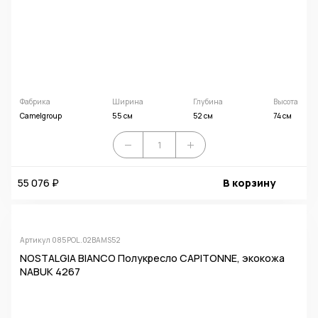
Фабрика
Ширина
Глубина
Высота
Camelgroup
55 см
52 см
74 см
55 076 ₽
В корзину
Артикул 085POL.02BAMS52
NOSTALGIA BIANCO Полукресло CAPITONNE, экокожа
NABUK 4267