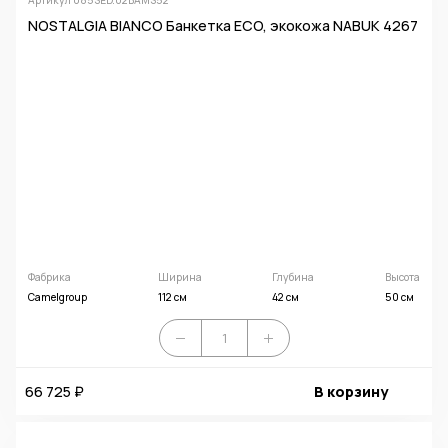
NOSTALGIA BIANCO Банкетка ECO, экокожа NABUK 4267
Фабрика
Ширина
Глубина
Высота
Camelgroup
112 см
42 см
50 см
66 725 ₽
В корзину