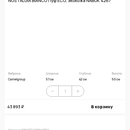
NOSTALGIA BIANCO Пуф ECO, экокожа NABUK 4267
Фабрика
Ширина
Глубина
Высота
Camelgroup
57 см
42 см
50 см
43 893 ₽
В корзину
Артикул 085SED.02BAMS52