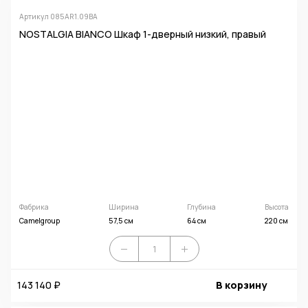
Артикул 085AR1.09BA
NOSTALGIA BIANCO Шкаф 1-дверный низкий, правый
Фабрика
Ширина
Глубина
Высота
Camelgroup
57,5 см
64 см
220 см
143 140 ₽
В корзину