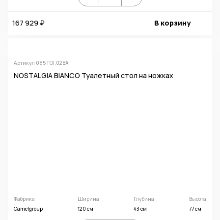
167 929 ₽
В корзину
Артикул 085TOI.02BA
NOSTALGIA BIANCO Туалетный стол на ножках
Фабрика
Ширина
Глубина
Высота
Camelgroup
120 см
43 см
77 см