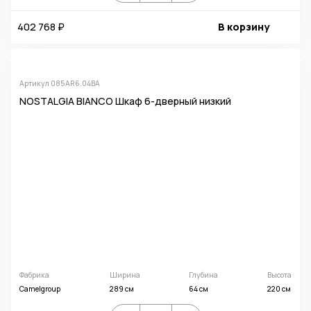
402 768 ₽
В корзину
Артикул 085AR6.04BA
NOSTALGIA BIANCO Шкаф 6-дверный низкий
Фабрика
Ширина
Глубина
Высота
Camelgroup
289 см
64 см
220 см