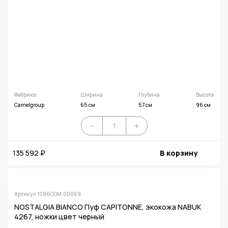
Фабрика
Ширина
Глубина
Высота
Camelgroup
65 см
57 см
96 см
135 592 ₽
В корзину
Артикул 1086COM.00069
NOSTALGIA BIANCO Пуф CAPITONNE, экокожа NABUK
4267, ножки цвет черный