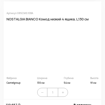
Артикул 085CMS.10BA
NOSTALGIA BIANCO Комод низкий 4 ящика, L.130 см
Фабрика
Ширина
Глубина
Высота
Camelgroup
130 см
54 см
91 см
119 657 ₽
В корзину