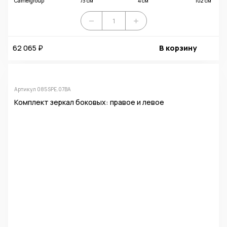
Camelgroup
73 см
4 см
102 см
62 065 ₽
В корзину
Артикул 085SPE.07BA
Комплект зеркал боковых: правое и левое