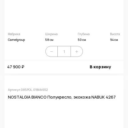
Фабрика
Ширина
Глубина
Высота
Camelgroup
58 см
50 см
94 см
47 900 ₽
В корзину
Артикул 085POL.01BAMS52
NOSTALGIA BIANCO Полукресло, экокожа NABUK 4267