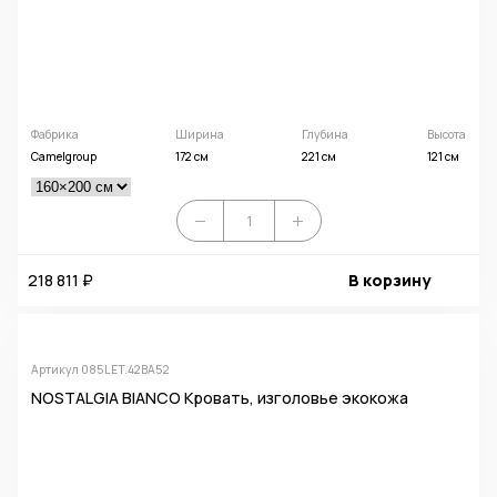
Фабрика
Ширина
Глубина
Высота
Camelgroup
172 см
221 см
121 см
218 811 ₽
В корзину
Артикул 085LET.42BA52
NOSTALGIA BIANCO Кровать, изголовье экокожа