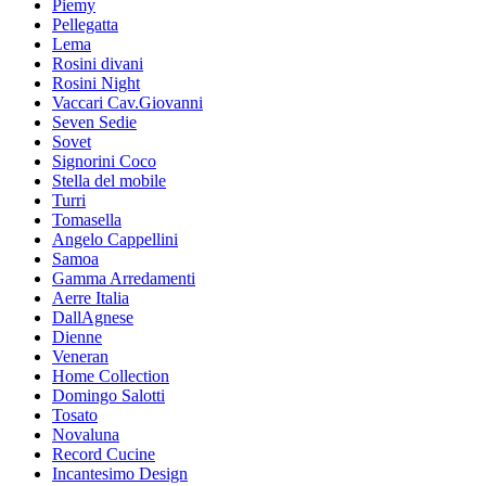
Piemy
Pellegatta
Lema
Rosini divani
Rosini Night
Vaccari Cav.Giovanni
Seven Sedie
Sovet
Signorini Coco
Stella del mobile
Turri
Tomasella
Angelo Cappellini
Samoa
Gamma Arredamenti
Aerre Italia
DallAgnese
Dienne
Veneran
Home Collection
Domingo Salotti
Tosato
Novaluna
Record Cucine
Incantesimo Design