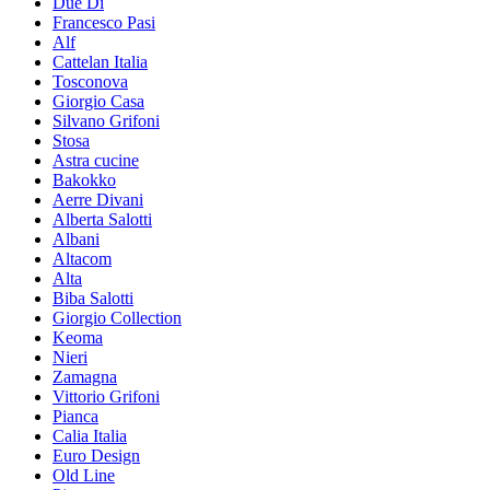
Due Di
Francesco Pasi
Alf
Cattelan Italia
Tosconova
Giorgio Casa
Silvano Grifoni
Stosa
Astra cucine
Bakokko
Aerre Divani
Alberta Salotti
Albani
Altacom
Alta
Biba Salotti
Giorgio Collection
Keoma
Nieri
Zamagna
Vittorio Grifoni
Pianca
Calia Italia
Euro Design
Old Line