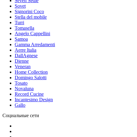
Seven Sedie
Sovet
Signorini Coco
Stella del mobile
Turri
Tomasella
Angelo Cappellini
Samoa
Gamma Arredamenti
Aerre Italia
DallAgnese
Dienne
Veneran
Home Collection
Domingo Salotti
Tosato
Novaluna
Record Cucine
Incantesimo Design
Gallo
Социальные сети