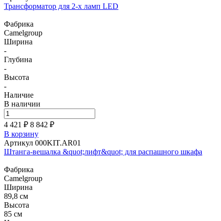
Трансформатор для 2-х ламп LED
Фабрика
Camelgroup
Ширина
-
Глубина
-
Высота
-
Наличие
В наличии
4 421 ₽
8 842
₽
В корзину
Артикул 000KIT.AR01
Штанга-вешалка &quot;лифт&quot; для распашного шкафа
Фабрика
Camelgroup
Ширина
89,8 см
Высота
85 см