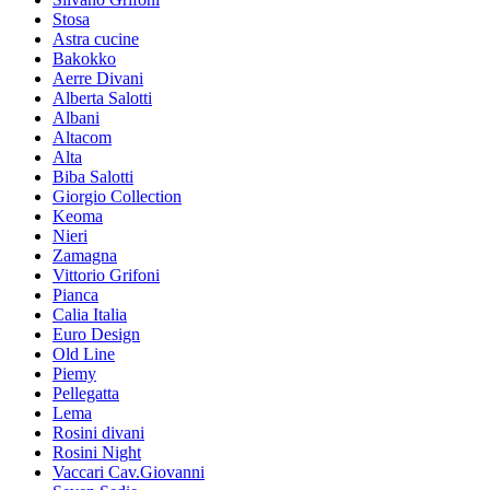
Stosa
Astra cucine
Bakokko
Aerre Divani
Alberta Salotti
Albani
Altacom
Alta
Biba Salotti
Giorgio Collection
Keoma
Nieri
Zamagna
Vittorio Grifoni
Pianca
Calia Italia
Euro Design
Old Line
Piemy
Pellegatta
Lema
Rosini divani
Rosini Night
Vaccari Cav.Giovanni