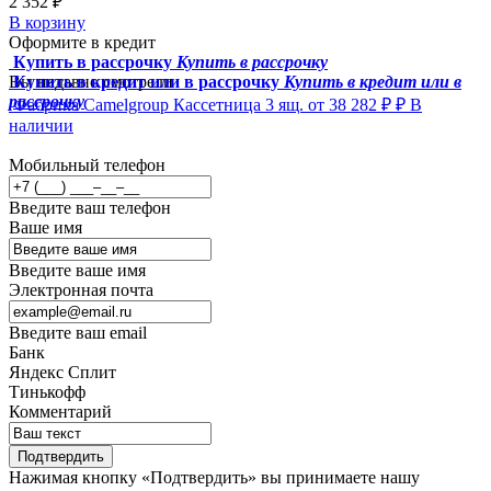
2 352 ₽
В корзину
Оформите в кредит
Купить в рассрочку
Купить в рассрочку
Вы недавно смотрели
Купить в кредит или в рассрочку
Купить в кредит или в
рассрочку
Фабрика Camelgroup
Кассетница 3 ящ.
от 38 282 ₽ ₽
В
наличии
Мобильный телефон
Введите ваш телефон
Ваше имя
Введите ваше имя
Электронная почта
Введите ваш email
Банк
Яндекс Сплит
Тинькофф
Комментарий
Подтвердить
Нажимая кнопку «Подтвердить» вы принимаете нашу