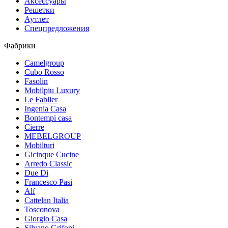
Аксессуары
Решетки
Аутлет
Спецпредложения
Фабрики
Camelgroup
Cubo Rosso
Fasolin
Mobilpiu Luxury
Le Fablier
Ingenia Casa
Bontempi casa
Cierre
MEBELGROUP
Mobilturi
Gicinque Cucine
Arredo Classic
Due Di
Francesco Pasi
Alf
Cattelan Italia
Tosconova
Giorgio Casa
Silvano Grifoni