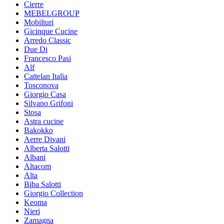
Cierre
MEBELGROUP
Mobilturi
Gicinque Cucine
Arredo Classic
Due Di
Francesco Pasi
Alf
Cattelan Italia
Tosconova
Giorgio Casa
Silvano Grifoni
Stosa
Astra cucine
Bakokko
Aerre Divani
Alberta Salotti
Albani
Altacom
Alta
Biba Salotti
Giorgio Collection
Keoma
Nieri
Zamagna