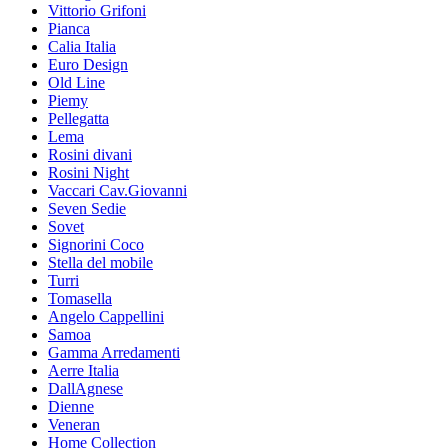
Vittorio Grifoni
Pianca
Calia Italia
Euro Design
Old Line
Piemy
Pellegatta
Lema
Rosini divani
Rosini Night
Vaccari Cav.Giovanni
Seven Sedie
Sovet
Signorini Coco
Stella del mobile
Turri
Tomasella
Angelo Cappellini
Samoa
Gamma Arredamenti
Aerre Italia
DallAgnese
Dienne
Veneran
Home Collection