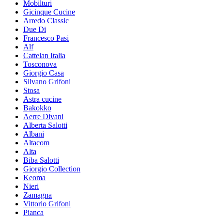
Mobilturi
Gicinque Cucine
Arredo Classic
Due Di
Francesco Pasi
Alf
Cattelan Italia
Tosconova
Giorgio Casa
Silvano Grifoni
Stosa
Astra cucine
Bakokko
Aerre Divani
Alberta Salotti
Albani
Altacom
Alta
Biba Salotti
Giorgio Collection
Keoma
Nieri
Zamagna
Vittorio Grifoni
Pianca