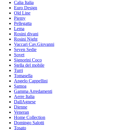
Calia Italia
Euro Design
Old Line
Piemy
Pellegatta
Lema
Rosini divani
Rosini Night
Vaccari Cav.Giovanni
Seven Sedie
Sovet
Signorini Coco
Stella del mobile
Turri
Tomasella
Angelo Cappellini
Samoa
Gamma Arredamenti
Aerre Italia
DallAgnese
Dienne
Veneran
Home Collection
Domingo Salotti
Tosato