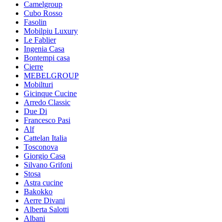
Camelgroup
Cubo Rosso
Fasolin
Mobilpiu Luxury
Le Fablier
Ingenia Casa
Bontempi casa
Cierre
MEBELGROUP
Mobilturi
Gicinque Cucine
Arredo Classic
Due Di
Francesco Pasi
Alf
Cattelan Italia
Tosconova
Giorgio Casa
Silvano Grifoni
Stosa
Astra cucine
Bakokko
Aerre Divani
Alberta Salotti
Albani