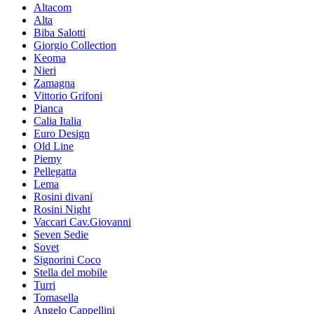
Altacom
Alta
Biba Salotti
Giorgio Collection
Keoma
Nieri
Zamagna
Vittorio Grifoni
Pianca
Calia Italia
Euro Design
Old Line
Piemy
Pellegatta
Lema
Rosini divani
Rosini Night
Vaccari Cav.Giovanni
Seven Sedie
Sovet
Signorini Coco
Stella del mobile
Turri
Tomasella
Angelo Cappellini