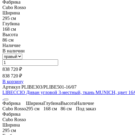
Фабрика
Cubo Rosso
Ширина
295 см
Глубина
168 см
Высота
86 см
Наличие
В наличии
838 720 ₽
838 720 ₽
В корзину
Артикул PLIBE303/PLIBE501-16/07
LIBECCIO Диван угловой 3-местный, ткань MUNICH, цвет 16/
Фабрика
Ширина
Глубина
Высота
Наличие
Cubo Rosso
295 см
168 см
86 см
Под заказ
Фабрика
Cubo Rosso
Ширина
295 см