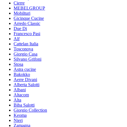
Cierre
MEBELGROUP
Mobilturi
Gicinque Cucine
Arredo Classic
Due Di
Francesco Pasi
Alf
Cattelan Italia
Tosconova
Giorgio Casa
Silvano Grifoni
Stosa
Astra cucine
Bakokko
Aerre Divani
Alberta Salotti
Albani
Altacom
Alta
Biba Salotti
Giorgio Collection
Keoma
Nieri
Zamagna