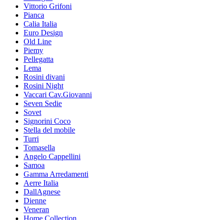
Vittorio Grifoni
Pianca
Calia Italia
Euro Design
Old Line
Piemy
Pellegatta
Lema
Rosini divani
Rosini Night
Vaccari Cav.Giovanni
Seven Sedie
Sovet
Signorini Coco
Stella del mobile
Turri
Tomasella
Angelo Cappellini
Samoa
Gamma Arredamenti
Aerre Italia
DallAgnese
Dienne
Veneran
Home Collection