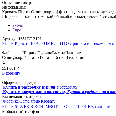
Описание товара
Информация:
Кровать Elite от Camelgroup - эффектная двуспальная модель д
Широкое изголовье с мягкой обивкой и геометрической стежко
Рубли
Евро
Артикул 165LET.21PL
ELITE Кровать 160*200 IMBOTTITO с рингом и подъемным м
Фабрика
Ширина
Глубина
Высота
Наличие
Camelgroup
345 см
219 см
116 см
В наличии
551 001 ₽
В корзину
Оформите в кредит
Купить в рассрочку
Купить в рассрочку
Купить в кредит или в рассрочку
Купить в кредит или в ра
Вы недавно смотрели
Фабрика Camelgroup
Кровать
ELITE SILVER BIRCH IMBOTTITO
от 551 001 ₽
В наличии
Мобильный телефон