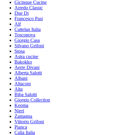
Gicinque Cucine
Arredo Classic
Due Di
Francesco Pasi
Alf
Cattelan Italia
Tosconova
Giorgio Casa
Silvano Grifoni
Stosa
Astra cucine
Bakokko
Aerre Divani
Alberta Salotti
Albani
Altacom
Alta
Biba Salotti
Giorgio Collection
Keoma
Nieri
Zamagna
Vittorio Grifoni
Pianca
Calia Italia