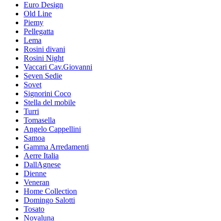
Euro Design
Old Line
Piemy
Pellegatta
Lema
Rosini divani
Rosini Night
Vaccari Cav.Giovanni
Seven Sedie
Sovet
Signorini Coco
Stella del mobile
Turri
Tomasella
Angelo Cappellini
Samoa
Gamma Arredamenti
Aerre Italia
DallAgnese
Dienne
Veneran
Home Collection
Domingo Salotti
Tosato
Novaluna