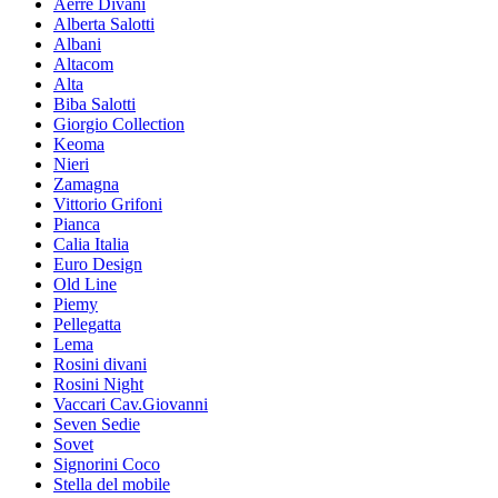
Aerre Divani
Alberta Salotti
Albani
Altacom
Alta
Biba Salotti
Giorgio Collection
Keoma
Nieri
Zamagna
Vittorio Grifoni
Pianca
Calia Italia
Euro Design
Old Line
Piemy
Pellegatta
Lema
Rosini divani
Rosini Night
Vaccari Cav.Giovanni
Seven Sedie
Sovet
Signorini Coco
Stella del mobile