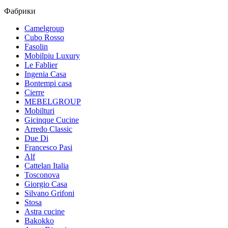
Фабрики
Camelgroup
Cubo Rosso
Fasolin
Mobilpiu Luxury
Le Fablier
Ingenia Casa
Bontempi casa
Cierre
MEBELGROUP
Mobilturi
Gicinque Cucine
Arredo Classic
Due Di
Francesco Pasi
Alf
Cattelan Italia
Tosconova
Giorgio Casa
Silvano Grifoni
Stosa
Astra cucine
Bakokko