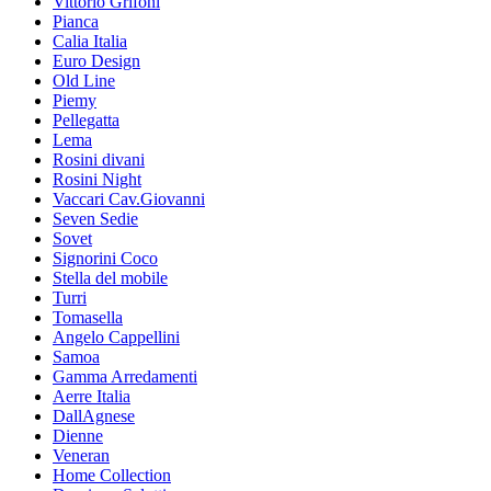
Vittorio Grifoni
Pianca
Calia Italia
Euro Design
Old Line
Piemy
Pellegatta
Lema
Rosini divani
Rosini Night
Vaccari Cav.Giovanni
Seven Sedie
Sovet
Signorini Coco
Stella del mobile
Turri
Tomasella
Angelo Cappellini
Samoa
Gamma Arredamenti
Aerre Italia
DallAgnese
Dienne
Veneran
Home Collection