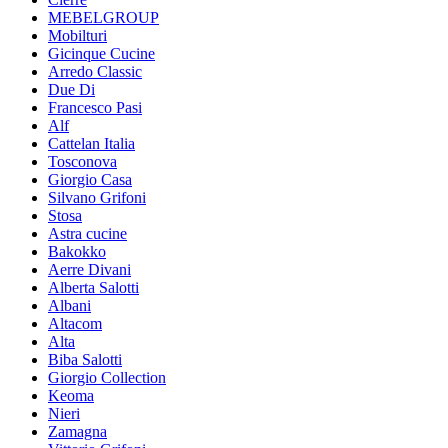
MEBELGROUP
Mobilturi
Gicinque Cucine
Arredo Classic
Due Di
Francesco Pasi
Alf
Cattelan Italia
Tosconova
Giorgio Casa
Silvano Grifoni
Stosa
Astra cucine
Bakokko
Aerre Divani
Alberta Salotti
Albani
Altacom
Alta
Biba Salotti
Giorgio Collection
Keoma
Nieri
Zamagna