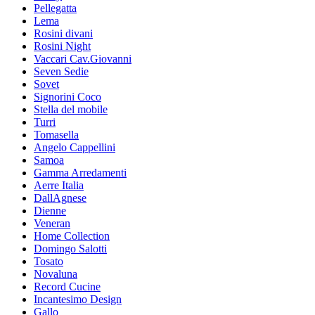
Pellegatta
Lema
Rosini divani
Rosini Night
Vaccari Cav.Giovanni
Seven Sedie
Sovet
Signorini Coco
Stella del mobile
Turri
Tomasella
Angelo Cappellini
Samoa
Gamma Arredamenti
Aerre Italia
DallAgnese
Dienne
Veneran
Home Collection
Domingo Salotti
Tosato
Novaluna
Record Cucine
Incantesimo Design
Gallo