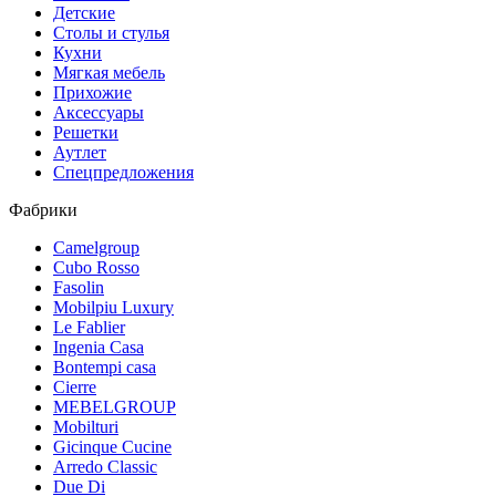
Детские
Столы и стулья
Кухни
Мягкая мебель
Прихожие
Аксессуары
Решетки
Аутлет
Спецпредложения
Фабрики
Camelgroup
Cubo Rosso
Fasolin
Mobilpiu Luxury
Le Fablier
Ingenia Casa
Bontempi casa
Cierre
MEBELGROUP
Mobilturi
Gicinque Cucine
Arredo Classic
Due Di