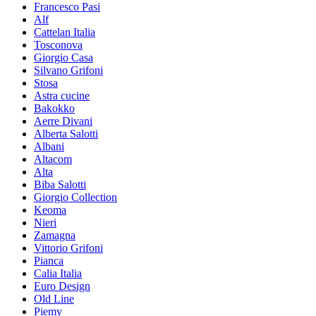
Francesco Pasi
Alf
Cattelan Italia
Tosconova
Giorgio Casa
Silvano Grifoni
Stosa
Astra cucine
Bakokko
Aerre Divani
Alberta Salotti
Albani
Altacom
Alta
Biba Salotti
Giorgio Collection
Keoma
Nieri
Zamagna
Vittorio Grifoni
Pianca
Calia Italia
Euro Design
Old Line
Piemy