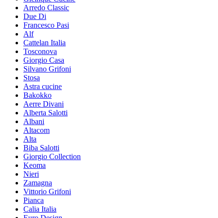
Arredo Classic
Due Di
Francesco Pasi
Alf
Cattelan Italia
Tosconova
Giorgio Casa
Silvano Grifoni
Stosa
Astra cucine
Bakokko
Aerre Divani
Alberta Salotti
Albani
Altacom
Alta
Biba Salotti
Giorgio Collection
Keoma
Nieri
Zamagna
Vittorio Grifoni
Pianca
Calia Italia
Euro Design