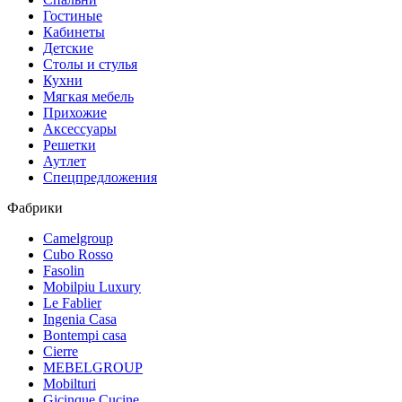
Гостиные
Кабинеты
Детские
Столы и стулья
Кухни
Мягкая мебель
Прихожие
Аксессуары
Решетки
Аутлет
Спецпредложения
Фабрики
Camelgroup
Cubo Rosso
Fasolin
Mobilpiu Luxury
Le Fablier
Ingenia Casa
Bontempi casa
Cierre
MEBELGROUP
Mobilturi
Gicinque Cucine