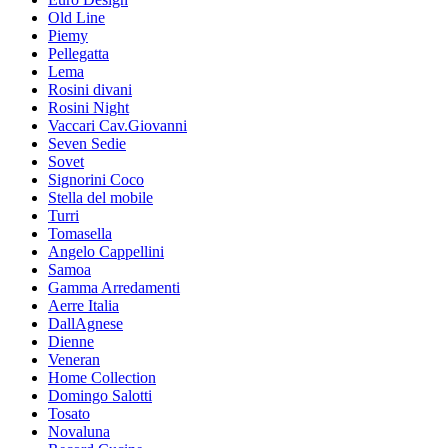
Old Line
Piemy
Pellegatta
Lema
Rosini divani
Rosini Night
Vaccari Cav.Giovanni
Seven Sedie
Sovet
Signorini Coco
Stella del mobile
Turri
Tomasella
Angelo Cappellini
Samoa
Gamma Arredamenti
Aerre Italia
DallAgnese
Dienne
Veneran
Home Collection
Domingo Salotti
Tosato
Novaluna