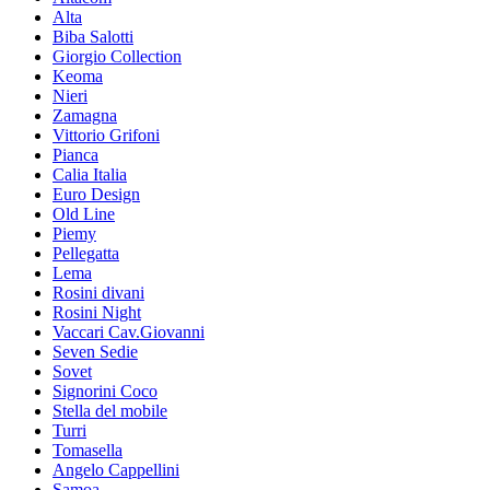
Alta
Biba Salotti
Giorgio Collection
Keoma
Nieri
Zamagna
Vittorio Grifoni
Pianca
Calia Italia
Euro Design
Old Line
Piemy
Pellegatta
Lema
Rosini divani
Rosini Night
Vaccari Cav.Giovanni
Seven Sedie
Sovet
Signorini Coco
Stella del mobile
Turri
Tomasella
Angelo Cappellini
Samoa