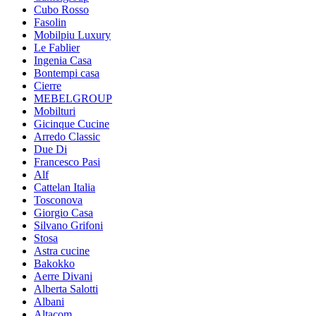
Cubo Rosso
Fasolin
Mobilpiu Luxury
Le Fablier
Ingenia Casa
Bontempi casa
Cierre
MEBELGROUP
Mobilturi
Gicinque Cucine
Arredo Classic
Due Di
Francesco Pasi
Alf
Cattelan Italia
Tosconova
Giorgio Casa
Silvano Grifoni
Stosa
Astra cucine
Bakokko
Aerre Divani
Alberta Salotti
Albani
Altacom