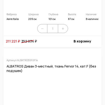
Фабрика
Ширина
Глубина
Высота
Наличие
Aerre Italia
209 см
101 см
87 см
В наличии
211 221 ₽
352 034
₽
В корзину
Артикул ALBATRD30F0F14
ALBATROS Диван 3-местный, ткань Fervor 14, кат.F (без
подушек)