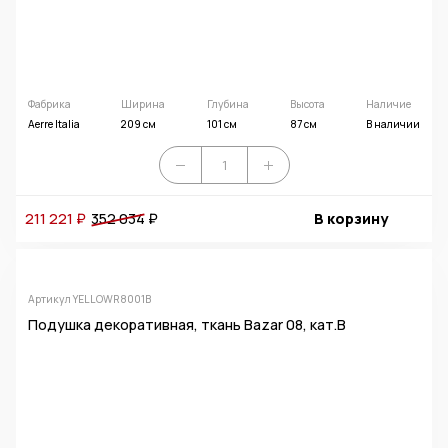
Фабрика
Ширина
Глубина
Высота
Наличие
Aerre Italia
209 см
101 см
87 см
В наличии
211 221 ₽
352 034
₽
В корзину
Артикул YELLOWR8001B
Подушка декоративная, ткань Bazar 08, кат.B