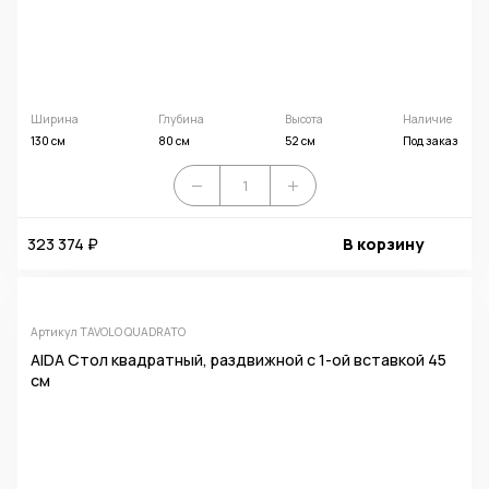
Ширина
Глубина
Высота
Наличие
130 см
80 см
52 см
Под заказ
323 374 ₽
В корзину
Артикул TAVOLO QUADRATO
AIDA Стол квадратный, раздвижной с 1-ой вставкой 45
см