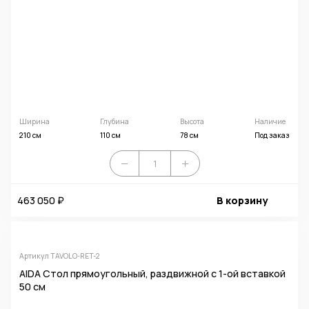
Ширина
Глубина
Высота
Наличие
210 см
110 см
78 см
Под заказ
463 050 ₽
В корзину
Артикул TAVOLO-RET-2
AIDA Стол прямоугольный, раздвижной с 1-ой вставкой
50 см