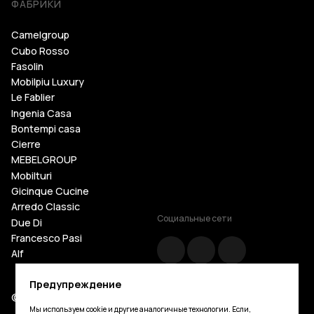
ФАБРИКИ
Camelgroup
Cubo Rosso
Fasolin
Mobilpiu Luxury
Le Fablier
Ingenia Casa
Bontempi casa
Cierre
MEBELGROUP
Mobilturi
Gicinque Cucine
Arredo Classic
Социальные сети
Due Di
Francesco Pasi
Alf
Cattelan Italia
Предупреждение
Tosconova
© Mebelgroup.com 2026. Все права защищены
Giorgio Casa
Мы используем cookie и другие аналогичные технологии. Если,