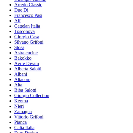
Arredo Classic
Due Di
Francesco Pasi
Alf
Cattelan Italia
Tosconova
Giorgio Casa
Silvano Grifoni
Stosa
Astra cucine
Bakokko
Aerre Divani
Alberta Salotti
Albani
Altacom
Alta
Biba Salotti
Giorgio Collection
Keoma
Nieri
Zamagna
Vittorio Grifoni
Pianca
Calia Italia
Euro Design