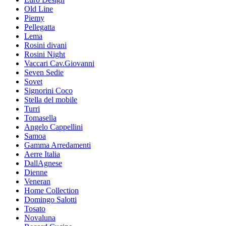
Old Line
Piemy
Pellegatta
Lema
Rosini divani
Rosini Night
Vaccari Cav.Giovanni
Seven Sedie
Sovet
Signorini Coco
Stella del mobile
Turri
Tomasella
Angelo Cappellini
Samoa
Gamma Arredamenti
Aerre Italia
DallAgnese
Dienne
Veneran
Home Collection
Domingo Salotti
Tosato
Novaluna