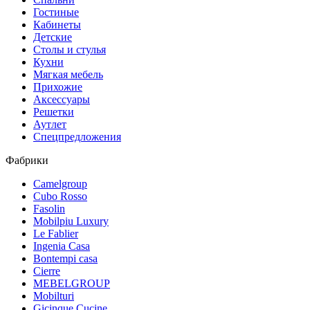
Гостиные
Кабинеты
Детские
Столы и стулья
Кухни
Мягкая мебель
Прихожие
Аксессуары
Решетки
Аутлет
Спецпредложения
Фабрики
Camelgroup
Cubo Rosso
Fasolin
Mobilpiu Luxury
Le Fablier
Ingenia Casa
Bontempi casa
Cierre
MEBELGROUP
Mobilturi
Gicinque Cucine