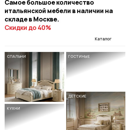
к
Самое большое количество
л
итальянской мебели в наличии на
а
складе в Москве.
д
е
Скидки до 40%
в
М
Каталог
о
с
СПАЛЬНИ
ГОСТИНЫЕ
к
в
е
ДЕТСКИЕ
КУХНИ