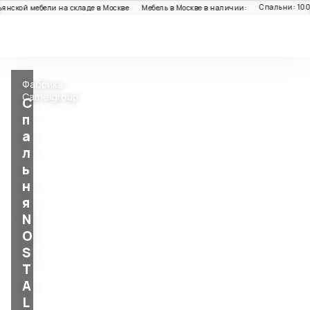
Спальни: 100+
нской мебели на складе в Москве
Мебель в Москве в наличии:
Каталог
Фабрика
Camelgroup
С
п
а
л
ь
н
я
N
O
S
T
A
L