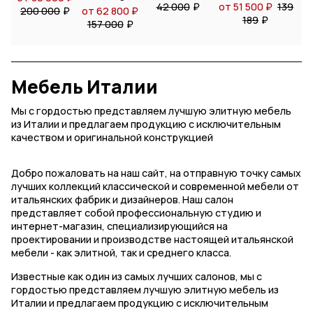
42 000
₽
от 51 500 ₽
139
200 000
₽
от 62 800 ₽
о
189
₽
157 000
₽
2
Мебель Италии
Мы с гордостью представляем лучшую элитную мебель
из Италии и предлагаем продукцию с исключительным
качеством и оригинальной конструкцией
Добро пожаловать на наш сайт, на отправную точку самых
лучших коллекций классической и современной мебели от
итальянских фабрик и дизайнеров. Наш салон
представляет собой профессиональную студию и
интернет-магазин, специализирующийся на
проектировании и производстве настоящей итальянской
мебели - как элитной, так и среднего класса.
Известные как один из самых лучших салонов, мы с
гордостью представляем лучшую элитную мебель из
Италии и предлагаем продукцию с исключительным