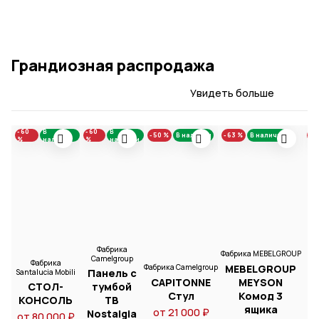
Грандиозная распродажа
Увидеть больше
- 60
В
- 60
В
- 5
- 50 %
В наличии
- 63 %
В наличии
%
наличии
%
наличии
%
Фабрика
Фабрика MEBELGROUP
Camelgroup
Фабрика
MEBELGROUP
Фабрика Camelgroup
Панель с
Santalucia Mobili
CAPITONNE
MEYSON
СТОЛ-
тумбой
Стул
Комод 3
КОНСОЛЬ
ТВ
К
ящика
от 21 000 ₽
Nostalgia
от 80 000 ₽