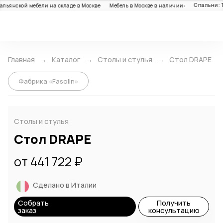
Спальни: 1
альянской мебели на складе в Москве
Мебель в Москве в наличии:
Каталог
Главная
Каталог
Столы и стулья
Стол DRAPE
Фабрика «Fasolin»
Столы и стулья
Стол DRAPE
от 441 722 ₽
Сделано в Италии
Собрать
Получить
заказ
консультацию