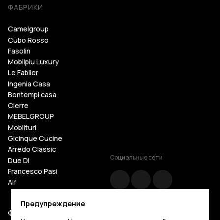
ФАБРИКИ
Camelgroup
Cubo Rosso
Fasolin
Mobilpiu Luxury
Le Fablier
Ingenia Casa
Bontempi casa
Cierre
MEBELGROUP
Mobilturi
Gicinque Cucine
Arredo Classic
Социальные сети
Due Di
Francesco Pasi
Alf
Cattelan Italia
Предупреждение
Tosconova
© Mebelgroup.com 2026. Все права защищены
Giorgio Casa