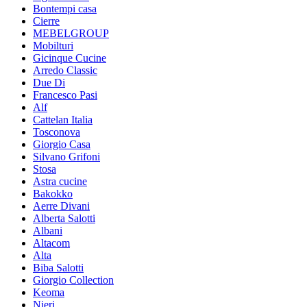
Bontempi casa
Cierre
MEBELGROUP
Mobilturi
Gicinque Cucine
Arredo Classic
Due Di
Francesco Pasi
Alf
Cattelan Italia
Tosconova
Giorgio Casa
Silvano Grifoni
Stosa
Astra cucine
Bakokko
Aerre Divani
Alberta Salotti
Albani
Altacom
Alta
Biba Salotti
Giorgio Collection
Keoma
Nieri