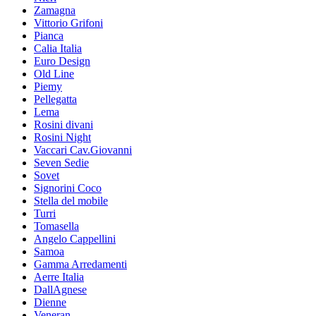
Zamagna
Vittorio Grifoni
Pianca
Calia Italia
Euro Design
Old Line
Piemy
Pellegatta
Lema
Rosini divani
Rosini Night
Vaccari Cav.Giovanni
Seven Sedie
Sovet
Signorini Coco
Stella del mobile
Turri
Tomasella
Angelo Cappellini
Samoa
Gamma Arredamenti
Aerre Italia
DallAgnese
Dienne
Veneran