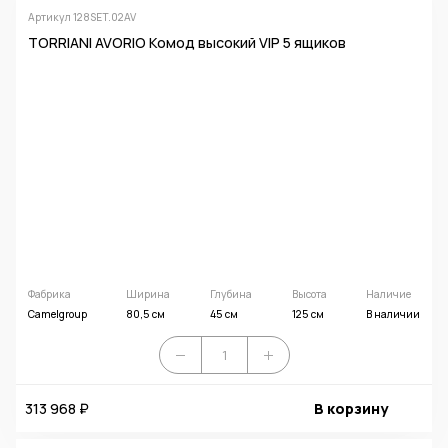
Артикул 128SET.02AV
TORRIANI AVORIO Комод высокий VIP 5 ящиков
Фабрика
Ширина
Глубина
Высота
Наличие
Camelgroup
80,5 см
45 см
125 см
В наличии
313 968 ₽
В корзину