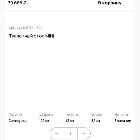
79 668 ₽
В корзину
Артикул 128TOI.03AV
Туалетный стол MINI
Фабрика
Ширина
Глубина
Высота
Наличие
Camelgroup
122 см
43 см
82 см
В наличии