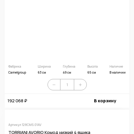
Фабрика
Ширина
Глубина
Высота
Наличие
Camelgroup
63 см
49 см
65 см
В наличии
192 068 ₽
В корзину
Артикул 128CMS.01AV
TORRIANI AVORIO Комод низкий 4 ящика