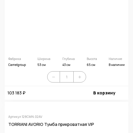
Фабрика
Ширина
Глубина
Высота
Наличие
Camelgroup
53 см
43 см
65 см
В наличии
103 183 ₽
В корзину
Артикул 128CMN.02AV
TORRIANI AVORIO Тумба прикроватная VIP