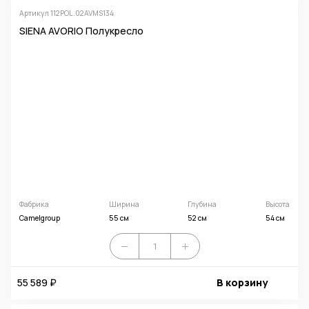
Артикул 112POL.02AVMS134
SIENA AVORIO Полукресло
Фабрика
Ширина
Глубина
Высота
Camelgroup
55 см
52 см
54 см
55 589 ₽
В корзину