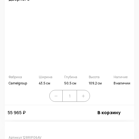
Фабрика
Ширина
Глубина
Высота
Наличие
Camelgroup
43,5 см
50,5 см
109,2 см
В наличии
55 965 ₽
В корзину
Артикул 128RIP.06AV