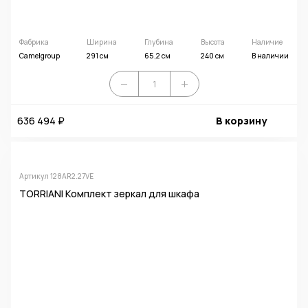
Фабрика
Ширина
Глубина
Высота
Наличие
Camelgroup
291 см
65,2 см
240 см
В наличии
636 494 ₽
В корзину
Артикул 128AR2.27VE
TORRIANI Комплект зеркал для шкафа