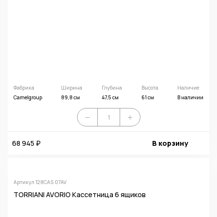
Фабрика
Ширина
Глубина
Высота
Наличие
Camelgroup
89,8 см
47,5 см
61 см
В наличии
68 945 ₽
В корзину
Артикул 128CAS.07AV
TORRIANI AVORIO Кассетница 6 ящиков