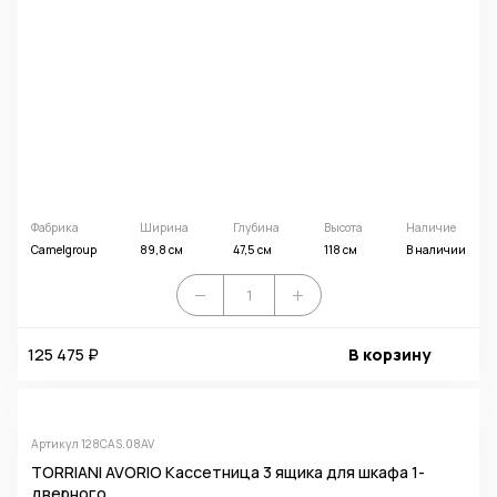
Фабрика
Ширина
Глубина
Высота
Наличие
Camelgroup
89,8 см
47,5 см
118 см
В наличии
125 475 ₽
В корзину
Артикул 128CAS.08AV
TORRIANI AVORIO Кассетница 3 ящика для шкафа 1-
дверного