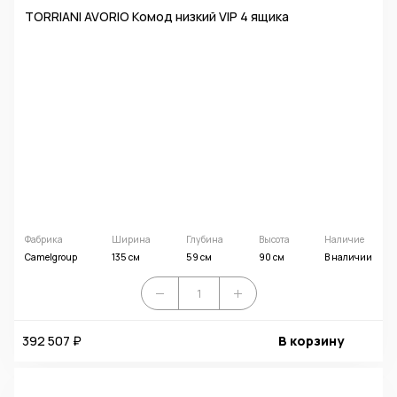
TORRIANI AVORIO Комод низкий VIP 4 ящика
Фабрика
Ширина
Глубина
Высота
Наличие
Camelgroup
135 см
59 см
90 см
В наличии
392 507 ₽
В корзину