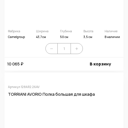
Фабрика
Ширина
Глубина
Высота
Наличие
Camelgroup
43,7 см
50 см
3,5 см
В наличии
10 065 ₽
В корзину
Артикул 128AR2.26AV
TORRIANI AVORIO Полка большая для шкафа