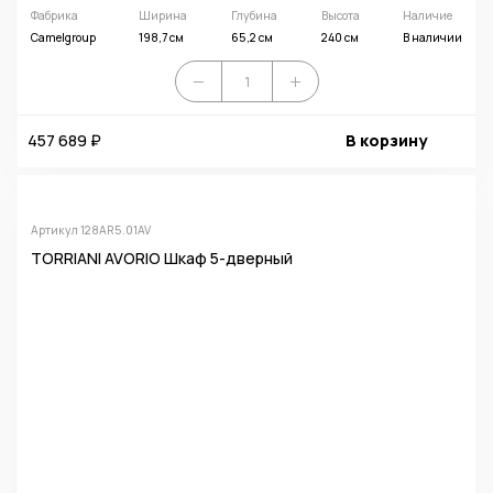
Фабрика
Ширина
Глубина
Высота
Наличие
Camelgroup
198,7 см
65,2 см
240 см
В наличии
457 689 ₽
В корзину
Артикул 128AR5.01AV
TORRIANI AVORIO Шкаф 5-дверный