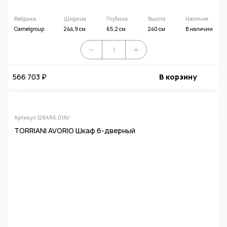
Фабрика
Ширина
Глубина
Высота
Наличие
Camelgroup
244,9 см
65,2 см
240 см
В наличии
566 703 ₽
В корзину
Артикул 128AR6.01AV
TORRIANI AVORIO Шкаф 6-дверный