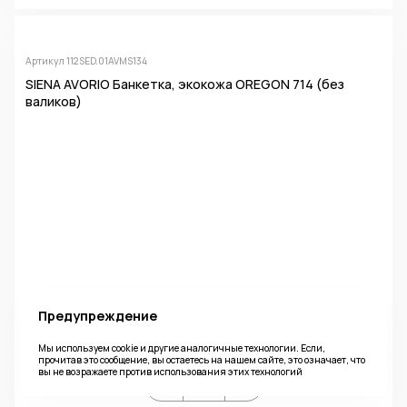
Артикул 112SED.01AVMS134
SIENA AVORIO Банкетка, экокожа OREGON 714 (без
валиков)
Предупреждение
Фабрика
Ширина
Глубина
Высота
Camelgroup
137 см
43 см
68 см
Мы используем cookie и другие аналогичные технологии. Если,
прочитав это сообщение, вы остаетесь на нашем сайте, это означает, что
вы не возражаете против использования этих технологий