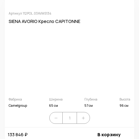
Артикул 112POL.03AVMS134
SIENA AVORIO Кресло CAPITONNE
Фабрика
Ширина
Глубина
Высота
Camelgroup
65 см
57 см
96 см
133 846 ₽
В корзину