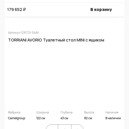
179 652 ₽
В корзину
Артикул 128TOI.04AV
TORRIANI AVORIO Туалетный стол MINI с ящиком
Фабрика
Ширина
Глубина
Высота
Наличие
Camelgroup
122 см
43 см
82 см
В наличии