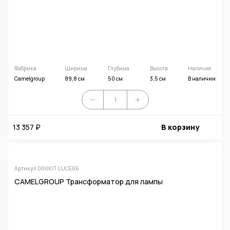
Фабрика
Ширина
Глубина
Высота
Наличие
Camelgroup
89,8 см
50 см
3,5 см
В наличии
13 357 ₽
В корзину
Артикул 000KIT.LUCE06
CAMELGROUP Трансформатор для лампы