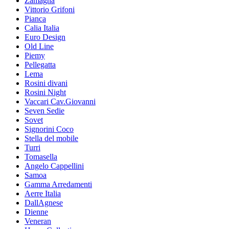
Zamagna
Vittorio Grifoni
Pianca
Calia Italia
Euro Design
Old Line
Piemy
Pellegatta
Lema
Rosini divani
Rosini Night
Vaccari Cav.Giovanni
Seven Sedie
Sovet
Signorini Coco
Stella del mobile
Turri
Tomasella
Angelo Cappellini
Samoa
Gamma Arredamenti
Aerre Italia
DallAgnese
Dienne
Veneran