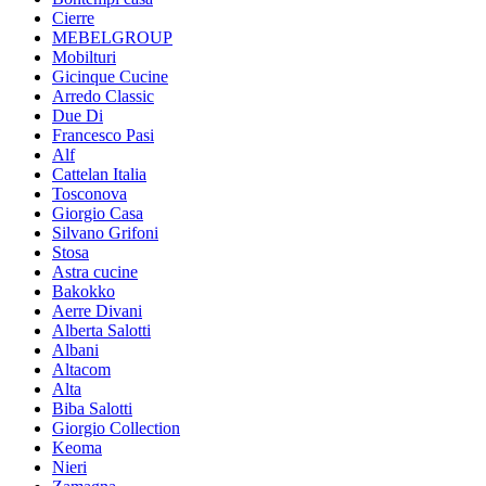
Cierre
MEBELGROUP
Mobilturi
Gicinque Cucine
Arredo Classic
Due Di
Francesco Pasi
Alf
Cattelan Italia
Tosconova
Giorgio Casa
Silvano Grifoni
Stosa
Astra cucine
Bakokko
Aerre Divani
Alberta Salotti
Albani
Altacom
Alta
Biba Salotti
Giorgio Collection
Keoma
Nieri