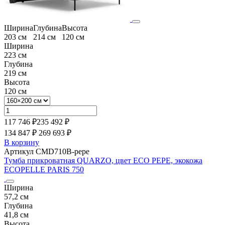
Ширина
Глубина
Высота
203 см
214 см
120 см
Ширина
223 см
Глубина
219 см
Высота
120 см
117 746 ₽
235 492
₽
134 847 ₽
269 693
₽
В корзину
Артикул CMD710B-pepe
Тумба прикроватная QUARZO, цвет ECO PEPE, экокожа
ECOPELLE PARIS 750
Ширина
57,2 см
Глубина
41,8 см
Высота