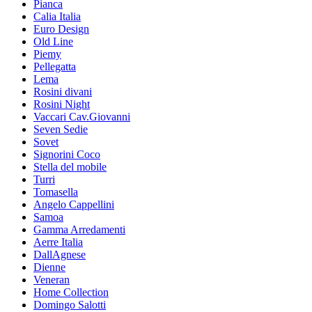
Pianca
Calia Italia
Euro Design
Old Line
Piemy
Pellegatta
Lema
Rosini divani
Rosini Night
Vaccari Cav.Giovanni
Seven Sedie
Sovet
Signorini Coco
Stella del mobile
Turri
Tomasella
Angelo Cappellini
Samoa
Gamma Arredamenti
Aerre Italia
DallAgnese
Dienne
Veneran
Home Collection
Domingo Salotti