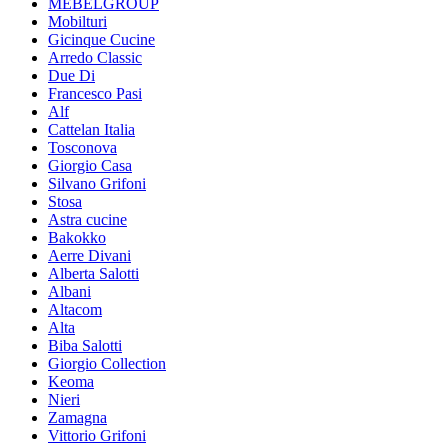
MEBELGROUP
Mobilturi
Gicinque Cucine
Arredo Classic
Due Di
Francesco Pasi
Alf
Cattelan Italia
Tosconova
Giorgio Casa
Silvano Grifoni
Stosa
Astra cucine
Bakokko
Aerre Divani
Alberta Salotti
Albani
Altacom
Alta
Biba Salotti
Giorgio Collection
Keoma
Nieri
Zamagna
Vittorio Grifoni