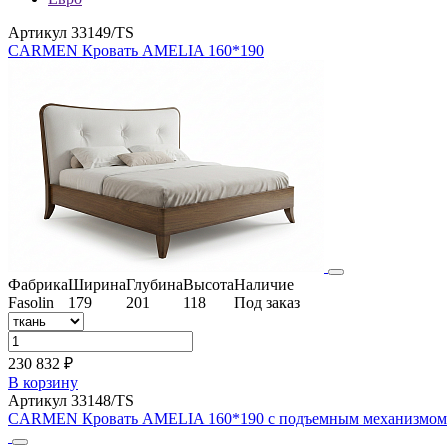
Артикул 33149/TS
CARMEN Кровать AMELIA 160*190
Фабрика
Ширина
Глубина
Высота
Наличие
Fasolin
179
201
118
Под заказ
230 832 ₽
В корзину
Артикул 33148/TS
CARMEN Кровать AMELIA 160*190 с подъемным механизмом