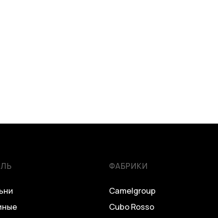
ЕЛЬ
ФАБРИКИ
ьни
Camelgroup
иные
Cubo Rosso