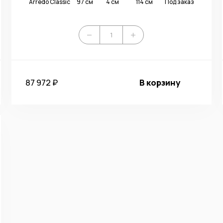
Arredo Classic
97 см
4 см
114 см
Под заказ
87 972 ₽
В корзину