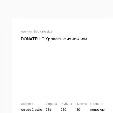
Артикул Bed king size
DONATELLO Кровать с изножьем
Фабрика
Ширина
Глубина
Высота
Наличие
Arredo Classic
234
230
130
под заказ