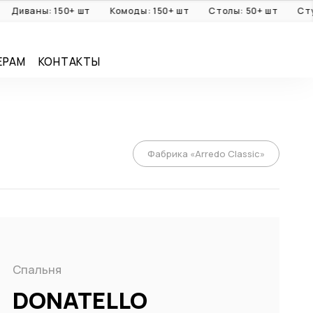
ваны: 150+ шт
Комоды: 150+ шт
Столы: 50+ шт
Стулья:
ЕРАМ
КОНТАКТЫ
Фабрика «Arredo Classic»
Спальня
DONATELLO