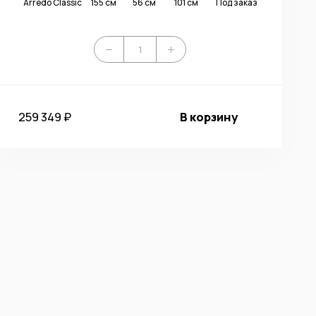
Arredo Classic
155 см
56 см
101 см
Под заказ
259 349 ₽
В корзину