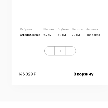
Фабрика
Ширина
Глубина
Высота
Наличие
Arredo Classic
64 см
49 см
72 см
Под заказ
146 029 ₽
В корзину