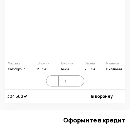
Фабрика
Ширина
Глубина
Высота
Наличие
Camelgroup
149 см
64 см
250 см
В наличии
304 562 ₽
В корзину
Оформите в кредит