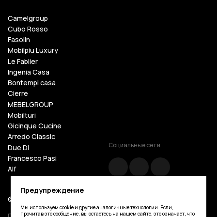
Camelgroup
Cubo Rosso
Fasolin
Mobilpiu Luxury
Le Fablier
Ingenia Casa
Bontempi casa
Cierre
MEBELGROUP
Mobilturi
Gicinque Cucine
Arredo Classic
Социальные сети
Due Di
Francesco Pasi
Alf
Cattelan Italia
Предупреждение
Tosconova
© Mebelgroup.com 2026. Все права защищены
Giorgio Casa
Мы используем cookie и другие аналогичные технологии. Если,
Silvano Grifoni
прочитав это сообщение, вы остаетесь на нашем сайте, это означает, что
Политика конфиденциальности