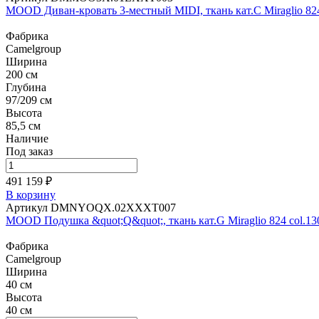
MOOD Диван-кровать 3-местный MIDI, ткань кат.С Miraglio 824 c
Фабрика
Camelgroup
Ширина
200 см
Глубина
97/209 см
Высота
85,5 см
Наличие
Под заказ
491 159 ₽
В корзину
Артикул DMNYOQX.02XXXT007
MOOD Подушка &quot;Q&quot;, ткань кат.G Miraglio 824 col.13
Фабрика
Camelgroup
Ширина
40 см
Высота
40 см