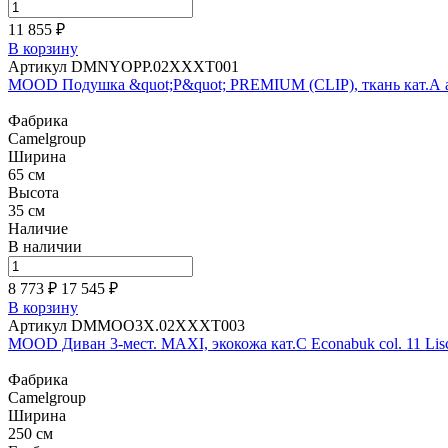
11 855 ₽
В корзину
Артикул DMNYOPP.02XXXT001
MOOD Подушка &quot;P&quot; PREMIUM (CLIP), ткань кат.А art.
Фабрика
Camelgroup
Ширина
65 см
Высота
35 см
Наличие
В наличии
8 773 ₽
17 545
₽
В корзину
Артикул DMMOO3X.02XXXT003
MOOD Диван 3-мест. MAXI, экокожа кат.C Econabuk col. 11 Lis
Фабрика
Camelgroup
Ширина
250 см