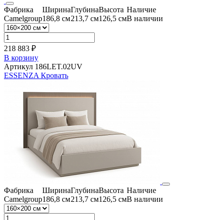
Фабрика
Ширина
Глубина
Высота
Наличие
Camelgroup
186,8 см
213,7 см
126,5 см
В наличии
218 883 ₽
В корзину
Артикул 186LET.02UV
ESSENZA Кровать
Фабрика
Ширина
Глубина
Высота
Наличие
Camelgroup
186,8 см
213,7 см
126,5 см
В наличии