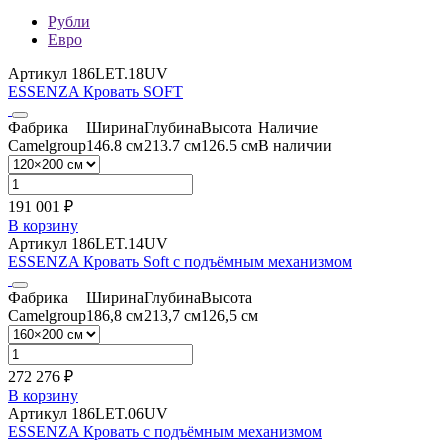
Рубли
Евро
Артикул 186LET.18UV
ESSENZA Кровать SOFT
Фабрика
Ширина
Глубина
Высота
Наличие
Camelgroup
146.8 см
213.7 см
126.5 см
В наличии
191 001 ₽
В корзину
Артикул 186LET.14UV
ESSENZA Кровать Soft с подъёмным механизмом
Фабрика
Ширина
Глубина
Высота
Camelgroup
186,8 см
213,7 см
126,5 см
272 276 ₽
В корзину
Артикул 186LET.06UV
ESSENZA Кровать с подъёмным механизмом